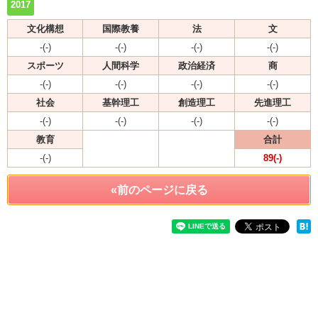
2017
文化構想
国際教養
法
文
-(-)
-(-)
-(-)
-(-)
スポーツ
人間科学
政治経済
商
-(-)
-(-)
-(-)
-(-)
社会
基幹理工
創造理工
先進理工
-(-)
-(-)
-(-)
-(-)
教育
合計
-(-)
89(-)
«前のページに戻る