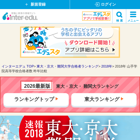
新規登録
ログイン
イ
検 索
メニュー
ン
閉
検索
タ
じ
ー
る
エ
デ
ュ・
ド
インターエデュ TOP
東大・京大・難関大学合格者ランキング
2018年
2018年 山手学
院高等学校合格者数 昨年比較
ッ
ト
コ
2026最新版
東大・京大・ 難関大ランキング
ム
ランキングトップ
東大ランキング