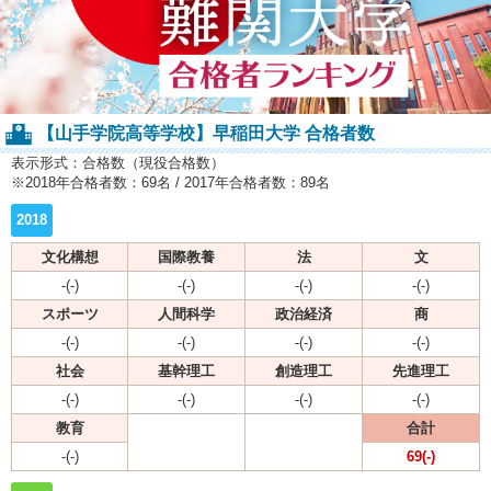
【山手学院高等学校】早稲田大学 合格者数
表示形式：合格数（現役合格数）
※2018年合格者数：69名 / 2017年合格者数：89名
2018
文化構想
国際教養
法
文
-(-)
-(-)
-(-)
-(-)
スポーツ
人間科学
政治経済
商
-(-)
-(-)
-(-)
-(-)
社会
基幹理工
創造理工
先進理工
-(-)
-(-)
-(-)
-(-)
教育
合計
-(-)
69(-)