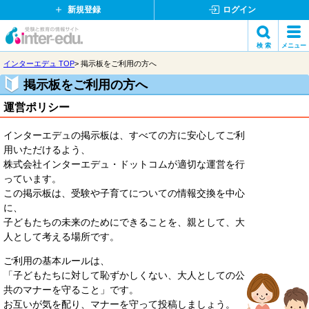
新規登録
ログイン
検 索
メニュー
イ
閉
受
インターエデュ TOP
掲示板をご利用の方へ
検索
じ
験
ン
掲示板をご利用の方へ
る
と
教
運営ポリシー
タ
育
の
インターエデュの掲示板は、すべての方に安心してご利
ー
情
用いただけるよう、
報
株式会社インターエデュ・ドットコムが適切な運営を行
エ
サ
っています。
イ
この掲示板は、受験や子育てについての情報交換を中心
デ
ト
に、
子どもたちの未来のためにできることを、親として、大
ュ・
人として考える場所です。
ド
ご利用の基本ルールは、
「子どもたちに対して恥ずかしくない、大人としての公
共のマナーを守ること」です。
ッ
お互いが気を配り、マナーを守って投稿しましょう。