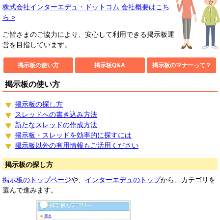
株式会社インターエデュ・ドットコム 会社概要はこち
ト
ら >
コ
ご皆さまのご協力により、安心して利用できる掲示板運
営を目指しています。
ム
掲示板の使い方
掲示板Q&A
掲示板のマナーって？
掲示板の使い方
掲示板の探し方
スレッドへの書き込み方法
新たなスレッドの作成方法
掲示板・スレッドを効率的に探すには
掲示板以外の有用情報もご活用ください
掲示板の探し方
掲示板のトップページ
や、
インターエデュのトップ
から、カテゴリを
選んで進みます。