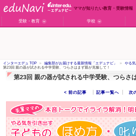
ママが知りたい教育・受験情報
受験・教育
学校
ググっと差がつく高校受験
小学校受験のい・ろ・は！
東大・京大生が育つまで
エデュママアンケート
おおたとしまさ相談室
中学受験ギモン解決所
はじめての中学受験
エデュママリサーチ
ママコ・ネクション
わが家の中学受験
やる気を引き出す
森上教育研究所
御三家合格秘話
大学リサーチ
お悩みQ&A
大学研究室
小学校インタビュー
注目の私立中高
スタッフ訪問記
学校保護者レポ
沿線別学校検索
名門校訪問
「子どものほめ方・叱り方」
インターエデュ TOP
編集部がお届けする最新情報「エデュナビ」
やる気
第23回 親の器が試される中学受験、つらさはまず親が克服して！
第23回 親の器が試される中学受験、つらさ
< 前の記事
記事一覧へ
次