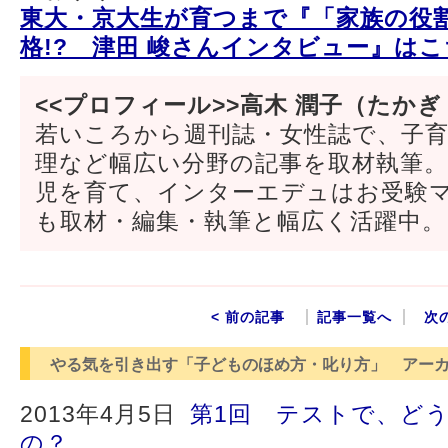
東大・京大生が育つまで『「家族の役
格!? 津田 峻さんインタビュー』はこ
<<プロフィール>>高木 潤子（たかぎ
若いころから週刊誌・女性誌で、子
理など幅広い分野の記事を取材執筆
児を育て、インターエデュはお受験
も取材・編集・執筆と幅広く活躍中。
< 前の記事
記事一覧へ
次
やる気を引き出す「子どものほめ方・叱り方」 アー
2013年4月5日
第1回 テストで、ど
の？