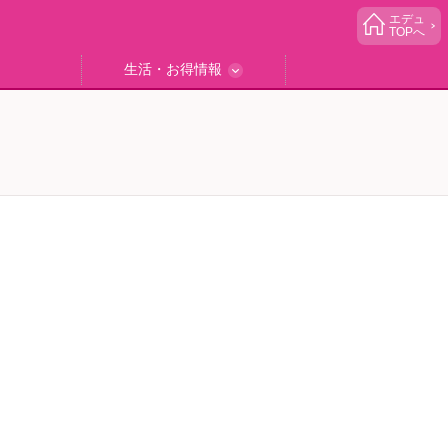
エデュ
TOPへ
生活・お得情報
中学受験
ブック
エデュママゴハン
エデュママブログ
小学生イベント
読者プレゼント
生活お役立ち