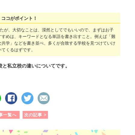
ココがポイント！
したが、大切なことは、漠然としてでもいいので、まずはお子
すすめは、キーワードとなる単語を書き出すこと。例えば「難
女共学」などを書き並べ、多くが合致する学校を見つけていけ
いてくるはずです。
校と私立校の違いについてです。
シ
ポ
メ
ェ
ス
ー
ア
ト
ル
す
す
で
事一覧へ
次の記事 >
る
る
送
る