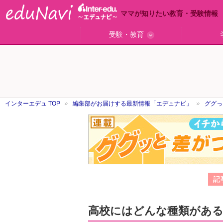
ママが知りたい教育・受験情報
受験・教育
ググっと差がつく高校受験
小学校受験のい・ろ・は！
東大・京大生が育つまで
エデュママアンケート
おおたとしまさ相談室
中学受験ギモン解決所
はじめての中学受験
エデュママリサーチ
ママコ・ネクション
わが家の中学受験
やる気を引き出す
森上教育研究所
御三家合格秘話
大学リサーチ
お悩みQ&A
大学研究室
小学校
注目
スタ
学校
沿線
名
「子どものほめ方・叱り方」
インターエデュ TOP
編集部がお届けする最新情報「エデュナビ」
ググっ
グ
グ
ッ
と
差
が
つ
記
く
高
高校にはどんな種類があ
校
受