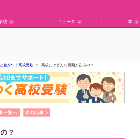
学校
ニュース
本
インタビュー
の私立中高
ッフ訪問記
保護者レポ
別学校検索
門校訪問
エデュナビニュース
教育最前線
一歩先行く
エデュママ
と差がつく高校受験
高校にはどんな種類があるの？
事一覧へ
次の記事 >
るの？