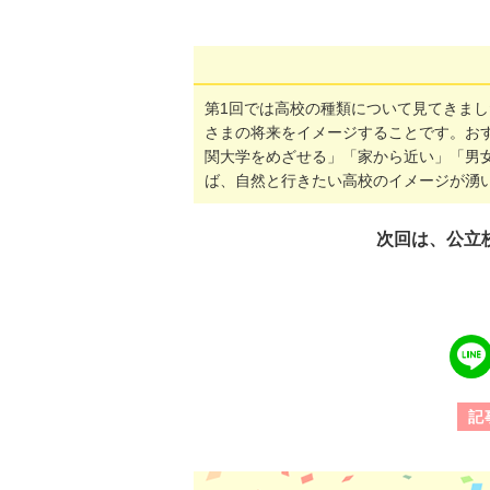
第1回では高校の種類について見てきま
さまの将来をイメージすることです。お
関大学をめざせる」「家から近い」「男
ば、自然と行きたい高校のイメージが湧
次回は、公立
line
で
送
る
記