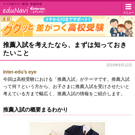
イ
メニュー
マ
マ
ン
が
知
タ
グ
推薦入試を考えたなら、まずは知っておき
り
グ
た
たいこと
ー
い
ッ
教
2016年9月12日
エ
と
育・
inter-edu’s eye
受
差
デ
今回は高校受験における「推薦入試」がテーマです。推薦入試
験
って何？という方から、お子さまに推薦入試を受けさせたいと
が
情
ュ・
考えている方まで幅広く、推薦入試の情報をご紹介します。
報
つ
ド
く
推薦入試の概要まるわかり
高
ッ
校
ト