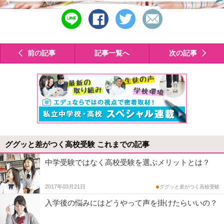
line
シ
ツ
メ
で
ェ
イ
ー
送
ア
ー
ル
る
す
ト
で
前の記事
記事一覧へ
次の記事
る
す
送
る
る
ググッと差がつく高校受験 これまでの記事
中学受験ではなく高校受験を選ぶメリットとは？
2017年03月21日
ググッと差がつく高校受験
入学後の悩みにはどうやって声を掛けたらいいの？