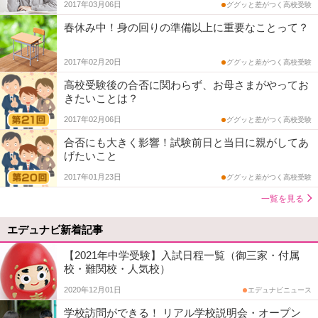
2017年03月06日
ググッと差がつく高校受験
春休み中！身の回りの準備以上に重要なことって？
2017年02月20日
ググッと差がつく高校受験
高校受験後の合否に関わらず、お母さまがやってお
きたいことは？
2017年02月06日
ググッと差がつく高校受験
合否にも大きく影響！試験前日と当日に親がしてあ
げたいこと
2017年01月23日
ググッと差がつく高校受験
一覧を見る
エデュナビ新着記事
【2021年中学受験】入試日程一覧（御三家・付属
校・難関校・人気校）
2020年12月01日
エデュナビニュース
学校訪問ができる！ リアル学校説明会・オープン