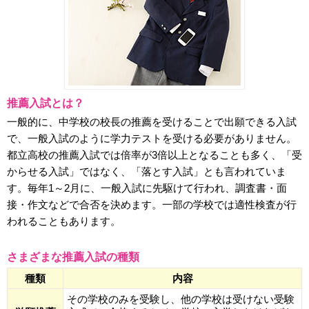
受
コ
験
ム
エ
推薦入試とは？
デ
一般的に、中学校の校長の推薦を受けることで出願できる入試
で、一般入試のように学力テストを受ける必要がありません。
ュ
都立高校の推薦入試では倍率が3倍以上となることも多く、「受
からせる入試」ではなく、「落とす入試」とも言われていま
ナ
す。毎年1～2月に、一般入試に先駆けて行われ、調査書・面
接・作文などで合否を決めます。一部の学校では適性検査が行
ビ
われることもあります。
さまざまな推薦入試の種類
種類
内容
その学校のみを受験し、他の学校は受けない受験