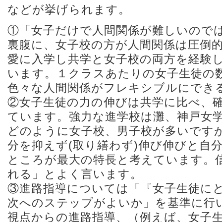
などが挙げられます。
①「女子だけで人間関係が難しいので
裏腹に、女子校の方が人間関係は圧倒
愛に入学し共学と女子校の両方を経験
います。１クラスあたりの女子生徒の
色々な人間関係がフレキシブルにでき
②女子生徒の力の伸びは共学に比べ、
ています。強力な進学校は灘、神戸女
どのように女子校、男子校が多いです
分を抑えず(取り繕わず)伸び伸びと自
ところが最大の特長と考えています。
れる」とよく言います。
③進路指導については「『女子生徒に
次へのステップがよいか」を基準に行
視点からの進路指導、（例えば、女子