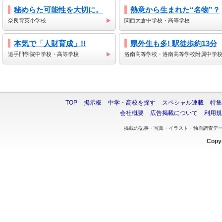
秘めらた可能性を大切に。
熱意から生まれた“名物”？
奈良育英小学校
関西大倉中学校・高等学校
本気で「人財育成」!!
県外生も多! 駅徒歩約13分
追手門学院中学校・高等学校
洛南高等学校・洛南高等学校附属中学
TOP
掲示板
中学・高校を探す
スペシャル連載
特集
会社概要
広告掲載について
利用規
掲載の記事・写真・イラスト・独自調査デ
Copyr