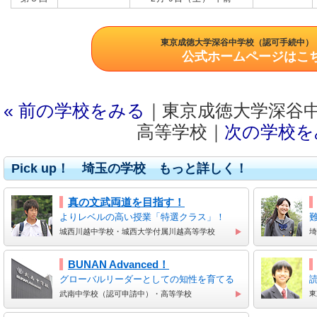
東京成徳大学深谷中学校（認可手続中）
公式ホームページはこ
« 前の学校をみる
｜東京成徳大学深谷
高等学校｜
次の学校を
Pick up！ 埼玉の学校 もっと詳しく！
真の文武両道を目指す！
よりレベルの高い授業「特選クラス」！
城西川越中学校・城西大学付属川越高等学校
埼
BUNAN Advanced！
グローバルリーダーとしての知性を育てる
武南中学校（認可申請中）・高等学校
東