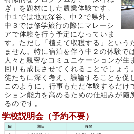
ぎ」を題材にした農業体験です。
中１では地元深谷、中２で県外、
中３では修学旅行の際にマレーシ
アで体験を行う予定になっていま
す。ただし「植えて収穫する」という
ません。特に宿泊を伴う中２の体験で
人々と親密なコミュニケーションが生
回りも成長させてくれることでしょう
徒たちに深く考え、議論することを促
このように、行事もただ体験するだけ
ション能力を高めるための仕組みが随
るのです。
学校説明会（予約不要）
回
期日
時間