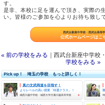
す。
是非、本校に足を運んで頂き、実際の
い。皆様のご参加を心よりお待ち致し
西武台新座中学校・西武台高等
公式ホームページはこ
« 前の学校をみる
｜西武台新座中学校
学校をみる »
Pick up！ 埼玉の学校 もっと詳しく！
真の文武両道を目指す！
よりレベルの高い授業「特選クラス」！
城西川越中学校・城西大学付属川越高等学校
埼