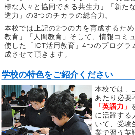
様な人々と協同できる共生力」「新た
造力」の3つのチカラの総合力。
本校では上記の2つの力を育成するため
教育」「人間教育」そして、情報コミ
使した「ICT活用教育」4つのプログ
成させて頂きます。
学校の特色をご紹介ください
本校では、
あたり必要
「英語力」
に活躍する
いて、受験
業で習う英