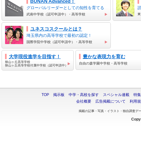
BUNAN Advanced！
グローバルリーダーとしての知性を育てる
武南中学校（認可申請中）・高等学校
東
ユネスコスクールとは？
埼玉県内の高等学校で最初の認定！
国際学院中学校（認可申請中）・高等学校
大学現役進学を目指す！
豊かな表現力を育む
狭山ヶ丘高等学校
自由の森学園中学校・高等学校
狭山ヶ丘高等学校付属中学校（認可申請中）
TOP
掲示板
中学・高校を探す
スペシャル連載
特集
会社概要
広告掲載について
利用規
掲載の記事・写真・イラスト・独自調査デ
Copyr