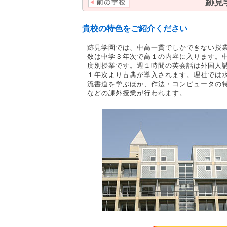
跡見
貴校の特色をご紹介ください
跡見学園では、中高一貫でしかできない授
数は中学３年次で高１の内容に入ります。
度別授業です。週１時間の英会話は外国人
１年次より古典が導入されます。理社では
流書道を学ぶほか、作法・コンピュータの
などの課外授業が行われます。