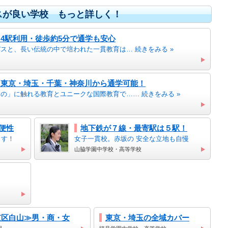
セスが良い学校 もっと詳しく！
！4駅利用・徒歩約5分で通学も安心
スと、長い伝統の中で培われた一貫教育は… 続きをみる »
】東京・埼玉・千葉・神奈川から通学可能！
の」に触れる教育とユニークな国際教育で…… 続きをみる »
便性
地下鉄が７線・最寄駅は５駅！
ます！
女子一貫校。赤坂の 安全な立地も自慢
山脇学園中学校・高等学校
！
京区白山≫男・商・女
東京・埼玉の全域カバー