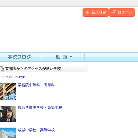
新規登録
ログイン
首都圏からのアクセスが良い学校
inter-edu's eye
学習院中等科・高等科
駿台学園中学校・高等学校
成城中学校・高等学校