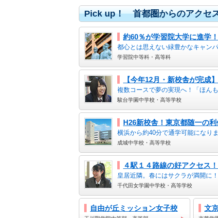
Pick up！ 首都圏からのアク
約60％が学習院大学に進学
都心とは思えない緑豊かなキャンパ
学習院中等科・高等科
【今年12月・新校舎が完成
複数コースで夢の実現へ！「ほんも
駿台学園中学校・高等学校
H26新校舎！東京都随一の利
横浜から約40分で通学可能になり
成城中学校・高等学校
４駅１４路線の好アクセス！
皇居近隣。春にはサクラが満開に
千代田女学園中学校・高等学校
自由が丘ミッション女子校
文