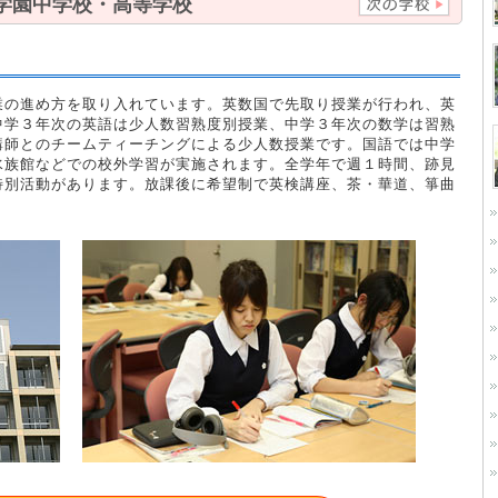
学園中学校・高等学校
業の進め方を取り入れています。英数国で先取り授業が行われ、英
中学３年次の英語は少人数習熟度別授業、中学３年次の数学は習熟
講師とのチームティーチングによる少人数授業です。国語では中学
水族館などでの校外学習が実施されます。全学年で週１時間、跡見
特別活動があります。放課後に希望制で英検講座、茶・華道、箏曲