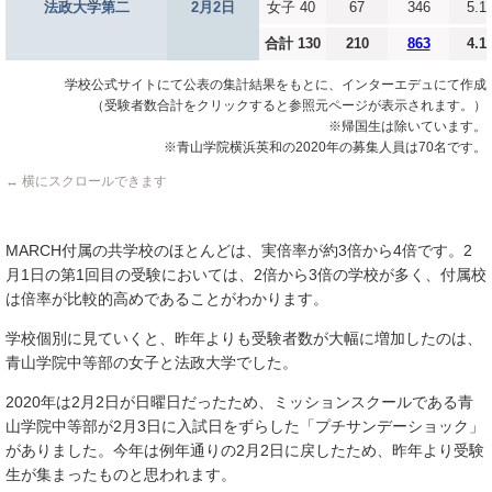
法政大学第二
2月2日
女子 40
67
346
5.1
合計 130
210
863
4.1
学校公式サイトにて公表の集計結果をもとに、インターエデュにて作成
（受験者数合計をクリックすると参照元ページが表示されます。）
※帰国生は除いています。
※青山学院横浜英和の2020年の募集人員は70名です。
↔ 横にスクロールできます
MARCH付属の共学校のほとんどは、実倍率が約3倍から4倍です。2
月1日の第1回目の受験においては、2倍から3倍の学校が多く、付属校
は倍率が比較的高めであることがわかります。
学校個別に見ていくと、昨年よりも受験者数が大幅に増加したのは、
青山学院中等部の女子と法政大学でした。
2020年は2月2日が日曜日だったため、ミッションスクールである青
山学院中等部が2月3日に入試日をずらした「プチサンデーショック」
がありました。今年は例年通りの2月2日に戻したため、昨年より受験
生が集まったものと思われます。