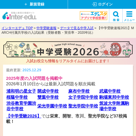
新規登録
ログイン
受
検 索
メニュー
験
閉
インターエデュ TOP
中学受験速報
データで見る中学入試
【中学受験速報2021】M
検索
と
じ
ARCH付属共学校の入試結果（受験者数・実倍率・2020年比）
教
る
育
の
情
入試お役立ち情報をリアルタイムにお届けします！
報
サ
最終更新:
2025.12.29
イ
2025年度の入試問題を掲載中
ト
2026年1月10日からは最新入試問題を順次掲載
浦和明の星女子
開成中学校
麻布中学校
武蔵中学校
桜蔭中学校
雙葉中学校
女子学院中学校
駒場東邦中学校
渋谷教育学園渋
筑波大学附属駒
栄光学園中学校
聖光学院中学校
谷中学校
場中学校
【中学受験2026】
では
栄東、開智、市川、聖光学院など37校掲
載！