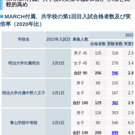
較的高め
MARCH付属、共学校の第1回目入試合格者数及び実
倍率（2020年比）
202
学校名
2021年入試日
募集人数
合格者数
受験者数
実質
男子 45
125
318
2.5
明治大学付属明治
2月2日
女子 45
81
278
3.4
合計 90
206
596
2.8
男子
69
215
3.1
明治大学付属中野八王子
2月1日
女子
60
167
2.7
合計 100
129
382
2.9
男子
118
353
2.9
青山学院中等部
2月2日
女子
90
546
6.0
合計 140
208
899
4.3