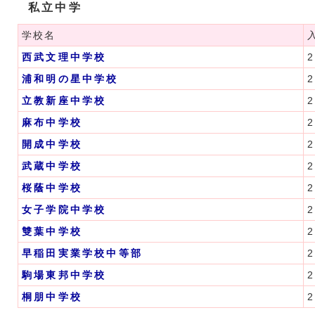
私立中学
学校名
西武文理中学校
2
浦和明の星中学校
2
立教新座中学校
2
麻布中学校
2
開成中学校
2
武蔵中学校
2
桜蔭中学校
2
女子学院中学校
2
雙葉中学校
2
早稲田実業学校中等部
2
駒場東邦中学校
2
桐朋中学校
2