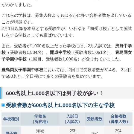
がわかりました。
これらの学校は、募集人数よりもはるかに多い合格者数を出している
ことが特徴です。
2月1日以降を本命とする受験生が、いわゆる「前受け校」として腕試
しをする学校としても選ばれています。
また、受験者が1,000名以上だった学校には、2月入試では、
浅野中学
校
（受験者数1,534名）、
開成中学校
（受験者数1,051名）、
豊島岡女
子学園中学校
（1回目、受験者数1,006名）が含まれていました。
豊島岡女子学園中学校
においては、2回目で受験者数が514名、 3回目
で558名と、全日程にて多くの受験者を集めています。
600名以上1,000名以下は男子校が多い！
受験者数が600名以上1,000名以下の主な学校
学校名
入試日
合格者数
学校種別
受験者数
（所在地）
（入試名）
（募集人数）
海城
2/3
294
男子校
957