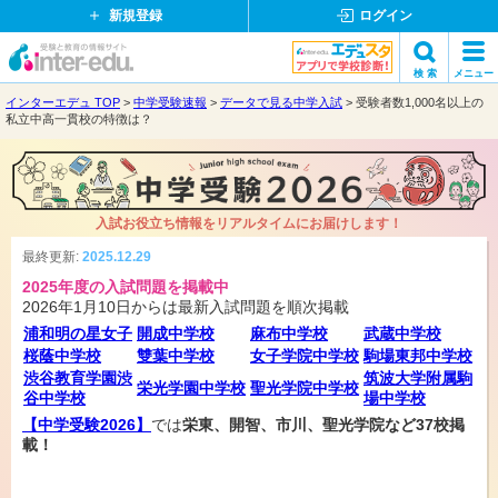
新規登録
ログイン
受
検 索
メニュー
験
閉
インターエデュ TOP
中学受験速報
データで見る中学入試
受験者数1,000名以上の
検索
と
じ
私立中高一貫校の特徴は？
教
る
育
の
情
入試お役立ち情報をリアルタイムにお届けします！
報
サ
最終更新:
2025.12.29
イ
2025年度の入試問題を掲載中
ト
2026年1月10日からは最新入試問題を順次掲載
浦和明の星女子
開成中学校
麻布中学校
武蔵中学校
桜蔭中学校
雙葉中学校
女子学院中学校
駒場東邦中学校
渋谷教育学園渋
筑波大学附属駒
栄光学園中学校
聖光学院中学校
谷中学校
場中学校
【中学受験2026】
では
栄東、開智、市川、聖光学院など37校掲
載！