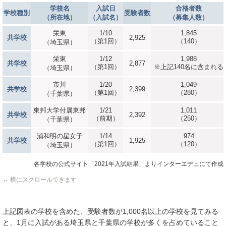
学校名
入試日
合格者数
学校種別
受験者数
（所在地）
（入試名）
（募集人数）
栄東
1/10
1,845
共学校
2,925
（第1回）
（140）
（埼玉県）
栄東
1/12
1,988
共学校
2,877
（第1回）
※上記140名に含まれる
（埼玉県）
市川
1/20
1,049
共学校
2,399
（第1回）
（280）
（千葉県）
東邦大学付属東邦
1/21
1,011
共学校
2,392
（前期）
（250）
（千葉県）
浦和明の星女子
1/14
974
共学校
1,925
（第1回）
（120）
（埼玉県）
各学校の公式サイト「2021年入試結果」よりインターエデュにて作成
↔ 横にスクロールできます
上記図表の学校を含めた、受験者数が1,000名以上の学校を見てみる
と、1月に入試がある埼玉県と千葉県の学校が多くを占めていること