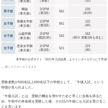
（算数）
（20）
（東京都）
獨協
2/1PM
233
男子校
562
（第2回）
（約20）
（東京都）
香蘭女学校
2/2PM
122
女子校
561
（第2回）
（60）
（東京都）
山脇学園
2/1PM
162
女子校
542
（国語1科）
（60※ 算数1科も含む）
（東京都）
恵泉女学園
2/1PM
223
女子校
521
（第1回）
（80）
（東京都）
各学校の公式サイト「2021年入試結果」よりインターエデュにて作成
↔ 横にスクロールできます
受験者数が500名以上600名以下の学校として、「午後入試」という
特徴が見られました。
「午後入試」とは、受験の機会を増やすためと早くに合格を得るた
め、午前中の本命校を受験した後、その日の午後にも入試を受けるこ
とを言います。