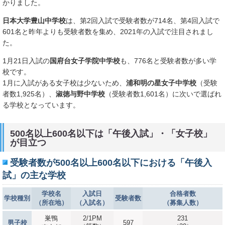
かりました。
日本大学豊山中学校
は、第2回入試で受験者数が714名、第4回入試で
601名と昨年よりも受験者数を集め、2021年の入試で注目されまし
た。
1月21日入試の
国府台女子学院中学校
も、776名と受験者数が多い学
校です。
1月に入試がある女子校は少ないため、
浦和明の星女子中学校
（受験
者数1,925名）、
淑徳与野中学校
（受験者数1,601名）に次いで選ばれ
る学校となっています。
500名以上600名以下は「午後入試」・「女子校」
が目立つ
受験者数が500名以上600名以下における「午後入
試」の主な学校
学校名
入試日
合格者数
学校種別
受験者数
（所在地）
（入試名）
（募集人数）
巣鴨
2/1PM
231
男子校
597