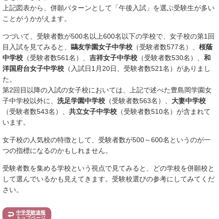
上記図表から、併願パターンとして「午後入試」を選ぶ受験生が多い
ことがうかがえます。
つづいて、受験者数が500名以上600名以下の学校で、女子校の第1回
目入試を見てみると、
鷗友学園女子中学校
（受験者数577名）、
桜蔭
中学校
（受験者数561名）、
吉祥女子中学校
（受験者数530名）、
和
洋国府台女子中学校
（入試日1月20日、受験者数521名）がありまし
た。
第2回目以降の入試の女子校においては、上記で述べた豊島岡学園女
子中学校以外に、
洗足学園中学校
（受験者数563名）、
大妻中学校
（受験者数543名）、
共立女子中学校
（受験者数510名）が含まれて
います。
女子校の人気校の特徴として、受験者数が500～600名というのが一
つの指標になるのかもしれません。
受験者数を集める学校という視点で見てみると、どの学校を併願校と
して選んでいるかも見えてきます。受験校選びの参考にしてみてくだ
さい。
中学受験速報
トップページ