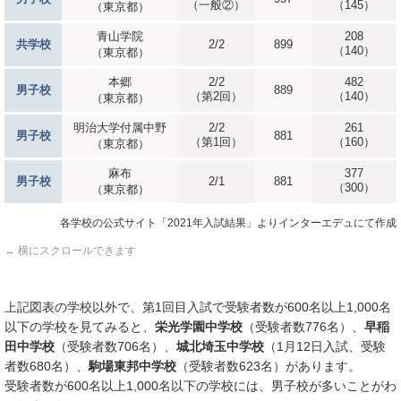
（一般②）
（145）
（東京都）
青山学院
208
共学校
2/2
899
（140）
（東京都）
本郷
2/2
482
男子校
889
（第2回）
（140）
（東京都）
明治大学付属中野
2/2
261
男子校
881
（第1回）
（160）
（東京都）
麻布
377
男子校
2/1
881
（300）
（東京都）
各学校の公式サイト「2021年入試結果」よりインターエデュにて作成
↔ 横にスクロールできます
上記図表の学校以外で、第1回目入試で受験者数が600名以上1,000名
以下の学校を見てみると、
栄光学園中学校
（受験者数776名）、
早稲
田中学校
（受験者数706名）、
城北埼玉中学校
（1月12日入試、受験
者数680名）、
駒場東邦中学校
（受験者数623名）があります。
受験者数が600名以上1,000名以下の学校には、男子校が多いことがわ