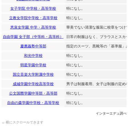
女子学院 中学校・高等学校
特になし。
立教女学院中学校・高等学校
特になし。
恵泉女学園 中学・高等学校
華美でない清潔な服装に校章をつけ
自由学園 女子部（中等科・高等科）
日常の制服はなく、ブラウスとスカ
慶應義塾中等部
指定のスーツ、黒靴等の「基準服」
和光中学校
特になし。
明星学園中学校
特になし。
国立音楽大学附属中学校
特になし。
成城学園中学校高等学校
男子は制服着用、女子は制服の定め
公文国際学園中等部・高等部
特になし。
自由の森学園中学校・高等学校
特になし。
インターエデュ調べ
↔ 横にスクロールできます