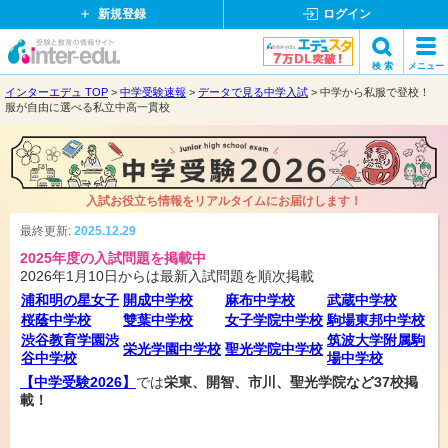
新規登録
ログイン
受
検 索
メニュー
験
閉
インターエデュ TOP
中学受験速報
データで見る中学入試
中学から私服で登校！
検索
と
じ
服が自由に選べる私立中高一貫校
教
る
育
の
情
入試お役立ち情報をリアルタイムにお届けします！
報
サ
最終更新:
2025.12.29
イ
2025年度の入試問題を掲載中
ト
2026年1月10日からは最新入試問題を順次掲載
浦和明の星女子
開成中学校
麻布中学校
武蔵中学校
桜蔭中学校
雙葉中学校
女子学院中学校
駒場東邦中学校
渋谷教育学園渋
筑波大学附属駒
栄光学園中学校
聖光学院中学校
谷中学校
場中学校
【中学受験2026】
では
栄東、開智、市川、聖光学院など37校掲
載！