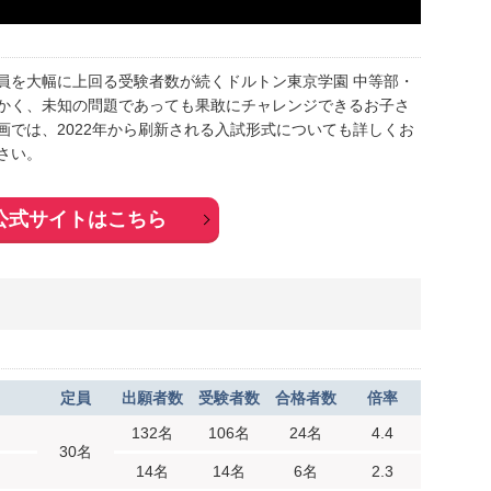
る定員を大幅に上回る受験者数が続くドルトン東京学園 中等部・
かく、未知の問題であっても果敢にチャレンジできるお子さ
画では、2022年から刷新される入試形式についても詳しくお
さい。
公式サイトはこちら
定員
出願者数
受験者数
合格者数
倍率
132名
106名
24名
4.4
30名
14名
14名
6名
2.3