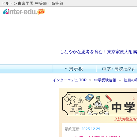
ドルトン東京学園 中等部・高等部
しなやかな思考を育む！東京家政大附属
インターエデュ TOP
中学受験速報
注目の
入試お役立ち
最終更新:
2025.12.29