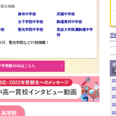
を順次掲載
麻布中学校
武蔵中学校
女子学院中学校
駒場東邦中学校
学校
聖光学院中学校
筑波大学附属駒場中学
校
受
市川、聖光学院など37校掲載！
中学受験2026はこちら
2
2
2
2
・高等部
2