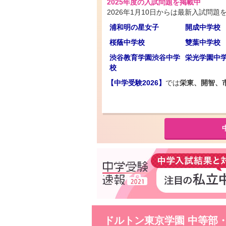
2025年度の入試問題を掲載中
2026年1月10日からは最新入試問題
浦和明の星女子
開成中学校
桜蔭中学校
雙葉中学校
渋谷教育学園渋谷中学
栄光学園中
校
【中学受験2026】
では
栄東、開智、
ドルトン東京学園 中等部