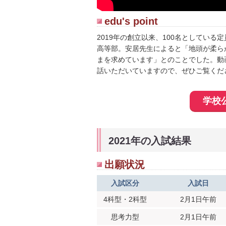
edu's point
2019年の創立以来、100名としてい
高等部。安居先生によると「地頭が柔ら
まを求めています」とのことでした。動
話いただいていますので、ぜひご覧くだ
学校
2021年の入試結果
出願状況
入試区分
入試日
4科型・2科型
2月1日午前
思考力型
2月1日午前