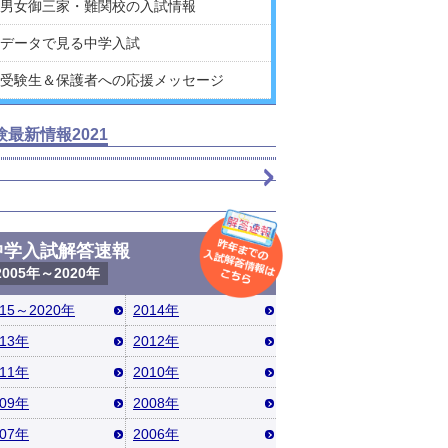
男女御三家・難関校の入試情報
データで見る中学入試
受験生＆保護者への応援メッセージ
験最新情報2021
中学入試解答速報
2005年～2020年
015～2020年
2014年
013年
2012年
011年
2010年
009年
2008年
007年
2006年