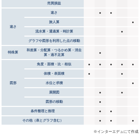
売買損益
速さ
●
●
旅人算
●
速さ
流水算・通過算・時計算
●
グラフや図形を利用した点の移動
和差算・分配算・つるかめ算・消去
特殊算
●
算・過不足算
角度・面積・比・相似
●
●
●
●
●
体積・表面積
●
●
図形
水位と求積
●
展開図
●
●
図形の移動
●
条件整理と推理
●
●
その他（表とグラフ含む）
●
●
●
※インターエデュにて作成