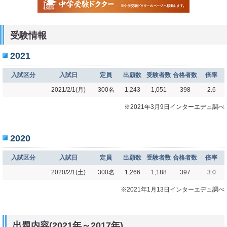
受験情報
2021
入試区分
入試日
定員
出願数
受験者数
合格者数
倍率
2021/2/1(月)
300名
1,243
1,051
398
2.6
※2021年3月9日インターエデュ調べ
2020
入試区分
入試日
定員
出願数
受験者数
合格者数
倍率
2020/2/1(土)
300名
1,266
1,188
397
3.0
※2021年1月13日インターエデュ調べ
出題内容(2021年～2017年)