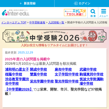
新規登録
ログイン
受
検 索
メニュー
験
閉
インターエデュ TOP
中学受験速報
入試情報一覧
開成中学校の入試問題＆入試情報
検索
と
じ
教
る
育
の
入試お役立ち情報をリアルタイムにお届けします！
情
報
最終更新:
2025.12.29
サ
2025年度の入試問題を掲載中
イ
2026年1月10日からは最新入試問題を順次掲載
ト
浦和明の星女子
開成中学校
麻布中学校
武蔵中学校
桜蔭中学校
雙葉中学校
女子学院中学校
駒場東邦中学校
渋谷教育学園渋
筑波大学附属駒
栄光学園中学校
聖光学院中学校
谷中学校
場中学校
【中学受験2026】
では
栄東、開智、市川、聖光学院など37校掲
載！