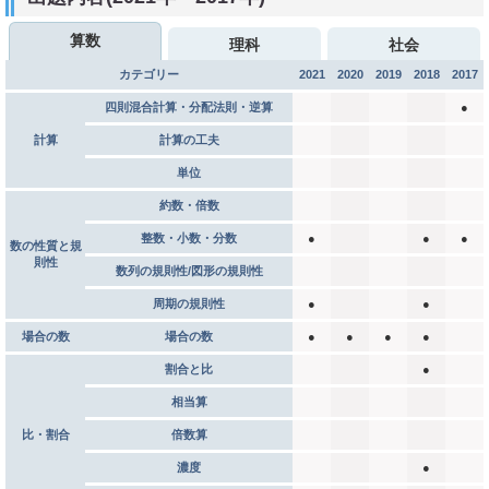
算数
理科
社会
カテゴリー
2021
2020
2019
2018
2017
四則混合計算・分配法則・逆算
●
計算
計算の工夫
単位
約数・倍数
整数・小数・分数
●
●
●
数の性質と規
則性
数列の規則性/図形の規則性
周期の規則性
●
●
場合の数
場合の数
●
●
●
●
割合と比
●
相当算
比・割合
倍数算
濃度
●