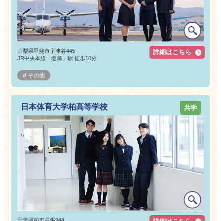
山梨県甲斐市宇津谷445
詳細はこちら
JR中央本線「塩崎」駅 徒歩10分
その他
日本体育大学柏高等学校
共学
千葉県柏市戸張944