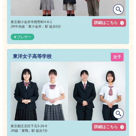
東京都小金井市梶野町4-8-1
詳細はこちら
JR中央線「東小金井」駅 徒歩5分
ブレザー
東洋女子高等学校
女子
東京都文京区千石3-29-8
詳細はこちら
JR線「巣鴨」駅 徒歩7分