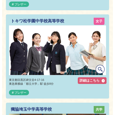
ブレザー
トキワ松学園中学校高等学校
女子
東京都目黒区碑文谷4-17-16
詳細はこちら
東急東横線「都立大学」駅 徒歩8分
ブレザー
獨協埼玉中学高等学校
共学