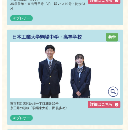
詳細はこちら
JR常磐線・東武野田線「柏」駅 バス10分・徒歩23
分
ブレザー
日本工業大学駒場中学・高等学校
共学
東京都目黒区駒場一丁目35番32号
詳細はこちら
京王井の頭線「駒場東大前」駅 徒歩3分
ブレザー