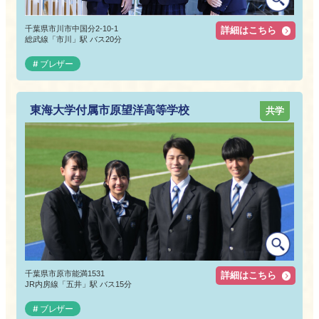
千葉県市川市中国分2-10-1
詳細はこちら
総武線「市川」駅 バス20分
ブレザー
東海大学付属市原望洋高等学校
共学
千葉県市原市能満1531
詳細はこちら
JR内房線「五井」駅 バス15分
ブレザー