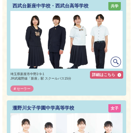
西武台新座中学校・西武台高等学校
共学
埼玉県新座市中野2-9-1
詳細はこちら
JR武蔵野線「新座」駅 スクールバス15分
セーラー
瀧野川女子学園中学高等学校
女子