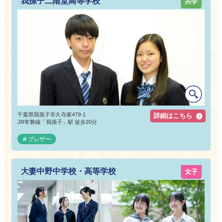
我孫子二階堂高等学校
共学
千葉県我孫子市久寺家479-1
詳細はこちら
JR常磐線「我孫子」駅 徒歩20分
ブレザー
大妻中野中学校・高等学校
女子