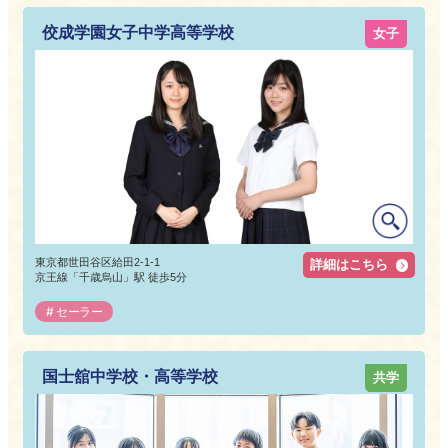
佼成学園女子中学高等学校
女子
東京都世田谷区給田2-1-1
詳細はこちら
京王線「千歳烏山」駅 徒歩5分
セーラー
国士舘中学校・高等学校
共学