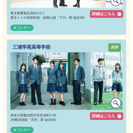
東京都豊島区高松3-6-7
詳細はこちら
東京メトロ有楽町線・副都心線「千川」駅 徒歩9分
ブレザー
三浦学苑高等学校
共学
神奈川県横須賀市衣笠栄町3-80
詳細はこちら
JR横須賀線「衣笠」駅 徒歩8分
ブレザー