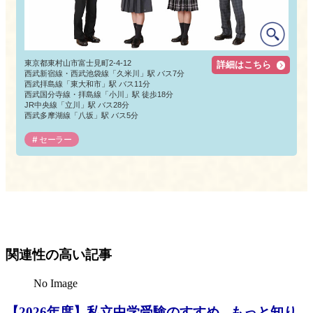
東京都東村山市富士見町2-4-12
詳細はこちら
西武新宿線・西武池袋線「久米川」駅 バス7分
西武拝島線「東大和市」駅 バス11分
西武国分寺線・拝島線「小川」駅 徒歩18分
JR中央線「立川」駅 バス28分
西武多摩湖線「八坂」駅 バス5分
セーラー
関連性の高い記事
No Image
【2026年度】私立中学受験のすすめ - もっと知り