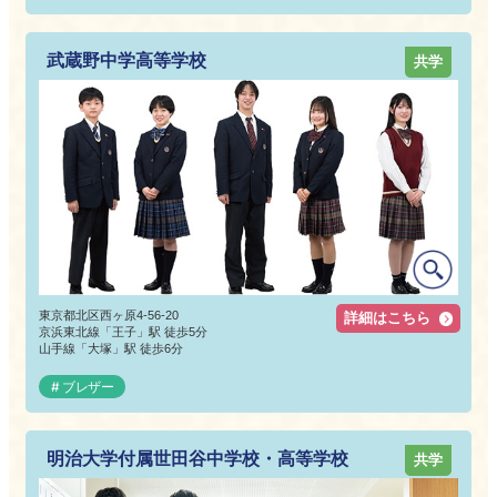
武蔵野中学高等学校
共学
東京都北区西ヶ原4-56-20
詳細はこちら
京浜東北線「王子」駅 徒歩5分
山手線「大塚」駅 徒歩6分
ブレザー
明治大学付属世田谷中学校・高等学校
共学