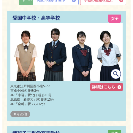
学校の種類を選ぶ
愛国中学校・高等学校
女子
東京都江戸川区西小岩5-7-1
詳細はこちら
京成小岩駅 徒歩3分
JR「小岩」駅北口 徒歩10分
北総線「新柴又」駅 徒歩13分
JR「金町」駅 バス12分
その他