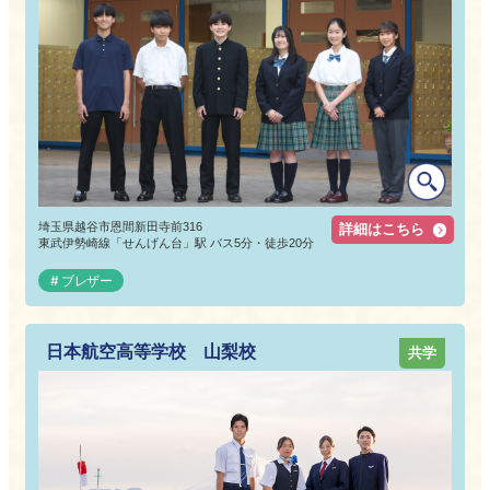
埼玉県越谷市恩間新田寺前316
詳細はこちら
東武伊勢崎線「せんげん台」駅 バス5分・徒歩20分
ブレザー
日本航空高等学校 山梨校
共学