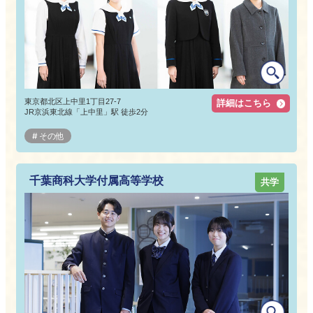
東京都北区上中里1丁目27-7
詳細はこちら
JR京浜東北線「上中里」駅 徒歩2分
その他
千葉商科大学付属高等学校
共学