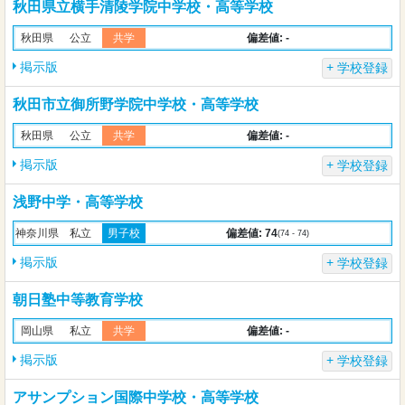
秋田県立横手清陵学院中学校・高等学校
偏差値: -
秋田県
公立
共学
掲示版
学校登録
秋田市立御所野学院中学校・高等学校
偏差値: -
秋田県
公立
共学
掲示版
学校登録
浅野中学・高等学校
偏差値: 74
神奈川県
私立
男子校
(74 - 74)
掲示版
学校登録
朝日塾中等教育学校
偏差値: -
岡山県
私立
共学
掲示版
学校登録
アサンプション国際中学校・高等学校