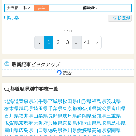
偏差値: -
大阪府
私立
共学
掲示版
学校登録
1 / 41
‹
1
2
3
...
41
›
最新記事ピックアップ
読込中...
都道府県別中学校一覧
北海道
青森県
岩手県
宮城県
秋田県
山形県
福島県
茨城県
栃木県
群馬県
埼玉県
千葉県
東京都
神奈川県
新潟県
富山県
石川県
福井県
山梨県
長野県
岐阜県
静岡県
愛知県
三重県
滋賀県
京都府
大阪府
兵庫県
奈良県
和歌山県
鳥取県
島根県
岡山県
広島県
山口県
徳島県
香川県
愛媛県
高知県
福岡県