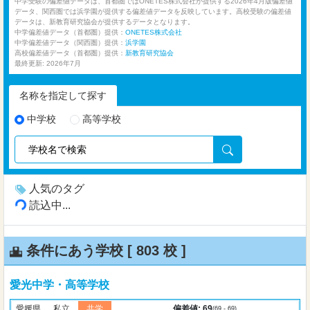
中学受験の偏差値データは、首都圏ではONETES株式会社が提供する2026年4月版偏差値
データ、関西圏では浜学園が提供する偏差値データを反映しています。高校受験の偏差値
データは、新教育研究協会が提供するデータとなります。
中学偏差値データ（首都圏）提供：
ONETES株式会社
中学偏差値データ（関西圏）提供：
浜学園
高校偏差値データ（首都圏）提供：
新教育研究協会
最終更新: 2026年7月
名称を指定して探す
中学校
高等学校
人気のタグ
読込中...
条件にあう学校 [
803 校
]
愛光中学・高等学校
偏差値: 69
愛媛県
私立
共学
(69 - 69)