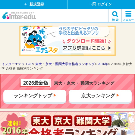
新規登録
ログイン
イ
検 索
メニュー
ン
閉
検索
タ
じ
ー
る
エ
デ
ュ・
ド
インターエデュ TOP
東大・京大・難関大学合格者ランキング
2016年
2016年 京都大
学 合格者 高校別ランキング
ッ
ト
コ
2026最新版
東大・京大・ 難関大ランキング
ム
ランキングトップ
京大ランキング