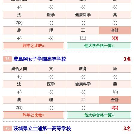
-(-)
-(-)
-(-)
-(-)
法
医学
健康科学
薬
2(2)
-(-)
-(-)
-(-)
農
理
工
合計
-(-)
-(-)
1(1)
3(3)
昨年と比較»
他大学合格一覧»
豊島岡女子学園高等学校
3名
75
総合人間
文
教育
経
-(-)
-(-)
-(-)
-(-)
法
医学
健康科学
薬
-(-)
-(-)
-(-)
1(-)
農
理
工
合計
2(1)
-(-)
-(-)
3(1)
昨年と比較»
他大学合格一覧»
茨城県立土浦第一高等学校
3名
75