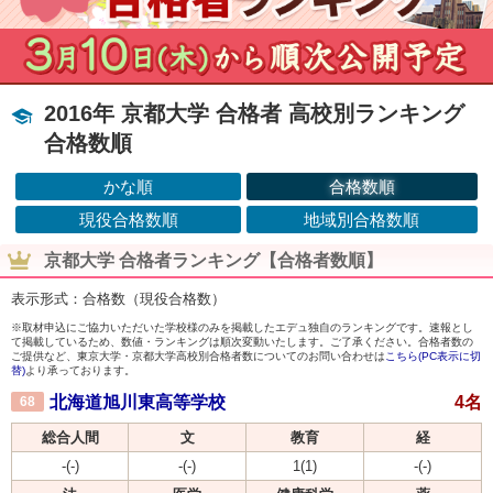
2016年 京都大学 合格者 高校別ランキング
合格数順
かな順
合格数順
現役合格数順
地域別合格数順
京都大学 合格者ランキング【合格者数順】
表示形式：合格数（現役合格数）
※取材申込にご協力いただいた学校様のみを掲載したエデュ独自のランキングです。速報とし
て掲載しているため、数値・ランキングは順次変動いたします。ご了承ください。合格者数の
ご提供など、東京大学・京都大学高校別合格者数についてのお問い合わせは
こちら(PC表示に切
替)
より承っております。
北海道旭川東高等学校
4名
68
総合人間
文
教育
経
-(-)
-(-)
1(1)
-(-)