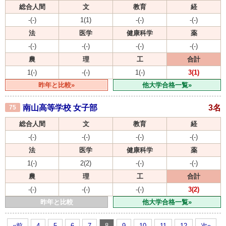
総合人間
文
教育
経
-(-)
1(1)
-(-)
-(-)
法
医学
健康科学
薬
-(-)
-(-)
-(-)
-(-)
農
理
工
合計
1(-)
-(-)
1(-)
3(1)
昨年と比較»
他大学合格一覧»
南山高等学校 女子部
3名
75
総合人間
文
教育
経
-(-)
-(-)
-(-)
-(-)
法
医学
健康科学
薬
1(-)
2(2)
-(-)
-(-)
農
理
工
合計
-(-)
-(-)
-(-)
3(2)
昨年と比較
他大学合格一覧»
«前
4
5
6
7
8
9
10
11
12
次»