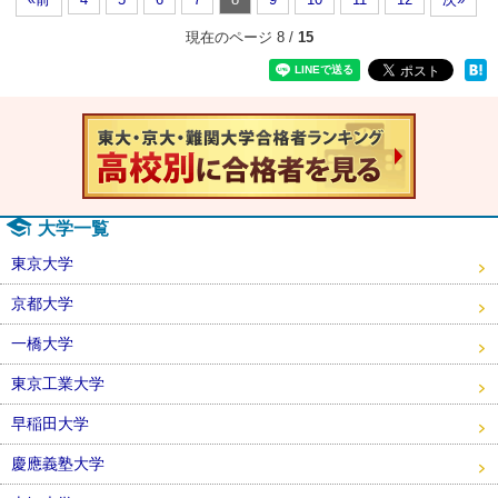
現在のページ 8 /
15
速報！20
大学一覧
東京大学
京都大学
一橋大学
東京工業大学
早稲田大学
慶應義塾大学