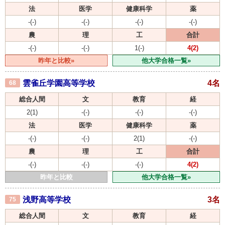
法
医学
健康科学
薬
-(-)
-(-)
-(-)
-(-)
農
理
工
合計
-(-)
-(-)
1(-)
4(2)
昨年と比較»
他大学合格一覧»
雲雀丘学園高等学校
4名
68
総合人間
文
教育
経
2(1)
-(-)
-(-)
-(-)
法
医学
健康科学
薬
-(-)
-(-)
2(1)
-(-)
農
理
工
合計
-(-)
-(-)
-(-)
4(2)
昨年と比較
他大学合格一覧»
浅野高等学校
3名
75
総合人間
文
教育
経