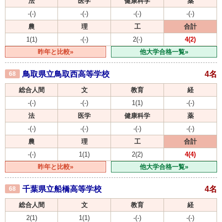
法
医学
健康科学
薬
-(-)
-(-)
-(-)
-(-)
農
理
工
合計
1(1)
-(-)
2(-)
4(2)
昨年と比較»
他大学合格一覧»
鳥取県立鳥取西高等学校
4名
68
総合人間
文
教育
経
-(-)
-(-)
1(1)
-(-)
法
医学
健康科学
薬
-(-)
-(-)
-(-)
-(-)
農
理
工
合計
-(-)
1(1)
2(2)
4(4)
昨年と比較»
他大学合格一覧»
千葉県立船橋高等学校
4名
68
総合人間
文
教育
経
2(1)
1(1)
-(-)
-(-)