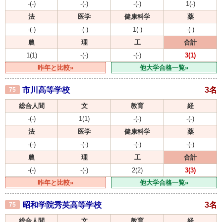
-(-)
-(-)
-(-)
1(-)
法
医学
健康科学
薬
-(-)
-(-)
1(-)
-(-)
農
理
工
合計
1(1)
-(-)
-(-)
3(1)
昨年と比較»
他大学合格一覧»
市川高等学校
3名
75
総合人間
文
教育
経
-(-)
1(1)
-(-)
-(-)
法
医学
健康科学
薬
-(-)
-(-)
-(-)
-(-)
農
理
工
合計
-(-)
-(-)
2(2)
3(3)
昨年と比較»
他大学合格一覧»
昭和学院秀英高等学校
3名
75
総合人間
文
教育
経