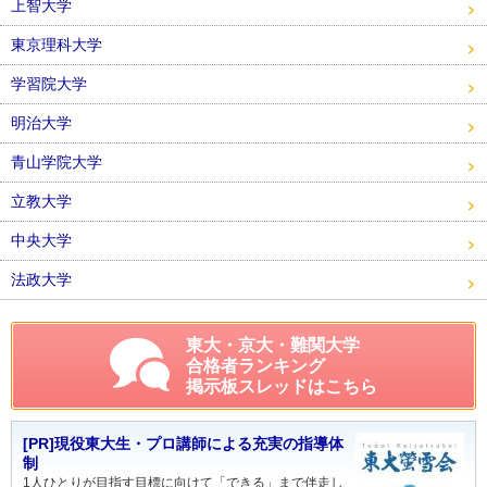
上智大学
東京理科大学
学習院大学
明治大学
青山学院大学
立教大学
中央大学
法政大学
東大・京大・難関大学
合格者ランキング
掲示板スレッドはこちら
[PR]現役東大生・プロ講師による充実の指導体
制
1人ひとりが目指す目標に向けて「できる」まで伴走し