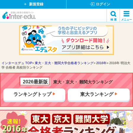
新規登録
ログイン
イ
検 索
メニュー
ン
閉
検索
タ
じ
ー
る
エ
デ
ュ・
ド
インターエデュ TOP
東大・京大・難関大学合格者ランキング
2016年
2016年 明治大
学 合格者 高校別ランキング
ッ
ト
コ
2026最新版
東大・京大・ 難関大ランキング
ム
ランキングトップ
東大ランキング