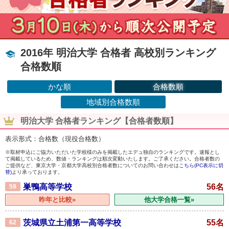
2016年 明治大学 合格者 高校別ランキング
合格数順
かな順
合格数順
地域別合格数順
明治大学 合格者ランキング【合格者数順】
表示形式：合格数（現役合格数）
※取材申込にご協力いただいた学校様のみを掲載したエデュ独自のランキングです。速報とし
て掲載しているため、数値・ランキングは順次変動いたします。ご了承ください。合格者数の
ご提供など、東京大学・京都大学高校別合格者数についてのお問い合わせは
こちら(PC表示に切
替)
より承っております。
巣鴨高等学校
56名
59
昨年と比較»
他大学合格一覧»
茨城県立土浦第一高等学校
55名
62