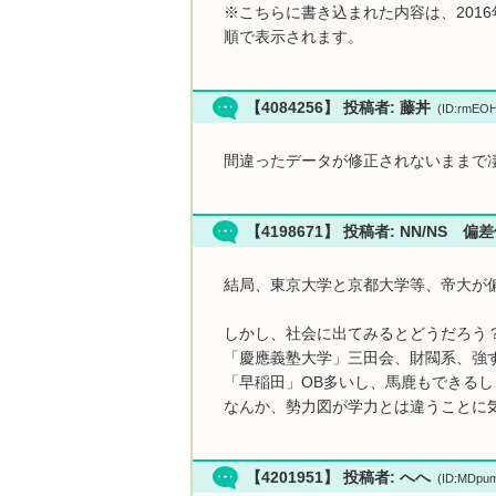
※こちらに書き込まれた内容は、201
順で表示されます。
【4084256】 投稿者: 藤丼
(ID:rmEO
間違ったデータが修正されないままで
【4198671】 投稿者: NN/NS 
結局、東京大学と京都大学等、帝大が
しかし、社会に出てみるとどうだろう
「慶應義塾大学」三田会、財閥系、強
「早稲田」OB多いし、馬鹿もできる
なんか、勢力図が学力とは違うことに
【4201951】 投稿者: へへ
(ID:MDpu