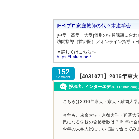
[PR]プロ家庭教師の代々木進学会
[中受・高受・大受]個別の学習課題に合
訪問指導（首都圏）／オンライン指導（
▼詳しくはこちらへ
https://haken.net/
152
【4031071】2016
Comment
投稿者: インターエデュ
(ID:inter-ed
こちらは2016年東大・京大・難関大
今年も、東京大学・京都大学・難関大
気になる学校の合格者数は？ 昨年の合
今年の大学入試について語り合ってみ