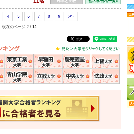
11名
昨年と比較
他大学合格一覧»
4
5
6
7
8
9
次»
現在のページ 2 /
14
各大学
一橋大学
東京工業大学
早稲田大学
慶應義塾大学
上智大
明治大学
青山学院大学
立教大学
中央大学
法政大
速報！2016年 