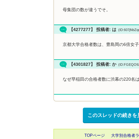
母集団の数が違うでそ。
【4277277】 投稿者: は
(ID:607jNbZ
京都大学合格者数は、豊島岡の6倍女
【4301827】 投稿者: か
(ID:FGEQO9
なぜ早稲田の合格者数に渋幕の220名
このスレッドの続きを
TOPページ
大学別合格者