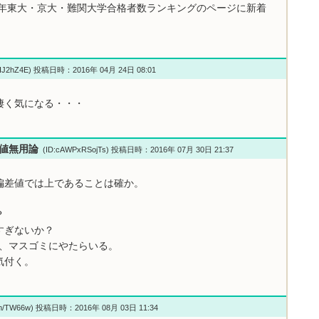
6年東大・京大・難関大学合格者数ランキングのページに新着
HJ2hZ4E) 投稿日時：2016年 04月 24日 08:01
凄く気になる・・・
偏差値無用論
(ID:cAWPxRSojTs) 投稿日時：2016年 07月 30日 21:37
偏差値では上であることは確か。
？
すぎないか？
し、マスゴミにやたらいる。
気付く。
m/TW66w) 投稿日時：2016年 08月 03日 11:34