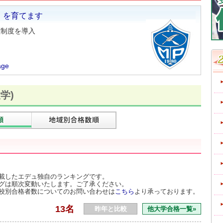
」を育てます
証制度を導入
age
学)
合格数順
地域別合格数順
載したエデュ独自のランキングです。
グは順次変動いたします。ご了承ください。
校別合格者数についてのお問い合わせは
こちら
より承っております。
13名
昨年と比較
他大学合格一覧»