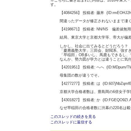
※こちらに書き込まれた内容は、2016年東
す。
【4084256】 投稿者: 藤丼
(ID:rmEOHJ2
間違ったデータが修正されないままで凄
【4198671】 投稿者: NN/NS 偏差値無
結局、東京大学と京都大学等、帝大が偏
しかし、社会に出てみるとどうだろう？
「慶應義塾大学」三田会、財閥系、強す
「早稲田」OB多いし、馬鹿もできるし、
なんか、勢力図が学力とは違うことに気
【4201951】 投稿者: へへ
(ID:MDpum/T
母集団の数が違うでそ。
【4277277】 投稿者: は
(ID:607jNbZqm
京都大学合格者数は、豊島岡の6倍女子学
【4301827】 投稿者: か
(ID:FGEQO9ZI.
なぜ早稲田の合格者数に渋幕の220名は
このスレッドの続きを見る
このスレッドに返信する