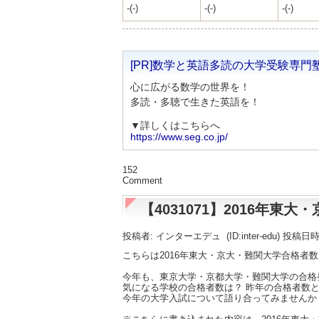
-(-)
-(-)
-(-)
[PR]数学と英語多読の大学受験専門
心に広がる数学の世界を！
多読・多聴で生きた英語を！
▼詳しくはこちらへ
https://www.seg.co.jp/
152
Comment
【4031071】2016年
投稿者: インターエデュ
(ID:inter-edu) 投稿日
こちらは2016年東大・京大・難関大学合格者
今年も、東京大学・京都大学・難関大学の合格
気になる学校の合格者数は？ 昨年の合格者数と
今年の大学入試について語り合ってみませんか