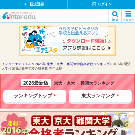
新規登録
ログイン
イ
検 索
メニュー
ン
閉
検索
タ
じ
ー
る
エ
デ
ュ・
ド
インターエデュ TOP
2026年 東大・京大・難関大学合格者数ランキング
2016年 明治
大学付属明治高等学校合格者数 昨年比較
ッ
ト
コ
2026最新版
東大・京大・ 難関大ランキング
ム
ランキングトップ
東大ランキング