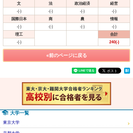
文
法
政治経済
経営
-(-)
-(-)
-(-)
-(-)
国際日本
商
農
情報
-(-)
-(-)
-(-)
-(-)
理工
合計
-(-)
240(-)
«前のページに戻る
速報！20
大学一覧
東京大学
京都大学