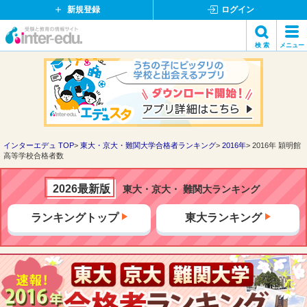
新規登録
ログイン
イ
検 索
メニュー
ン
閉
検索
タ
じ
ー
る
エ
デ
ュ・
ド
インターエデュ TOP
東大・京大・難関大学合格者ランキング
2016年
2016年 穎明館
高等学校合格者数
ッ
ト
コ
2026最新版
東大・京大・ 難関大ランキング
ム
ランキングトップ
東大ランキング