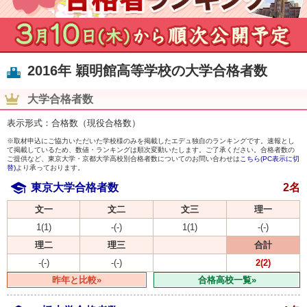
2016年 穎明館高等学校の大学合格者数
大学合格者数
表示形式：合格数（現役合格数）
※取材申込にご協力いただいた学校様のみを掲載したエデュ独自のランキングです。速報とし
て掲載しているため、数値・ランキングは順次変動いたします。ご了承ください。合格者数の
ご提供など、東京大学・京都大学高校別合格者数についてのお問い合わせは
こちら(PC表示に切
替)
より承っております。
東京大学合格者数
2名
文一
文二
文三
理一
1(1)
-(-)
1(1)
-(-)
理二
理三
合計
-(-)
-(-)
2(2)
昨年と比較»
合格高校一覧»