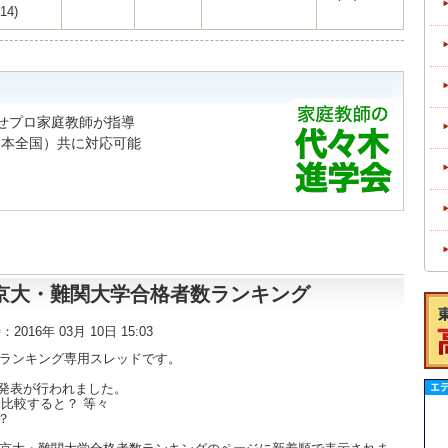
14)
わせプロ家庭教師が指導
日本全国）共に対応可能
東大・京大・難関大学合格者数ランキング
時：2016年 03月 10日 15:03
数ランキング専用スレッドです。
発表が行われました。
比較すると？ 等々
？