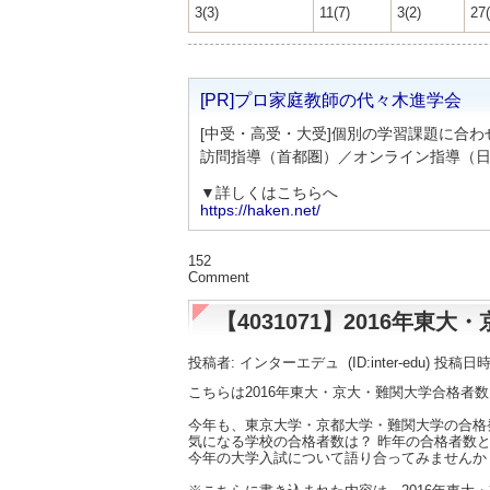
3(3)
11(7)
3(2)
27(
[PR]プロ家庭教師の代々木進学会
[中受・高受・大受]個別の学習課題に合
訪問指導（首都圏）／オンライン指導（
▼詳しくはこちらへ
https://haken.net/
152
Comment
【4031071】2016年
投稿者: インターエデュ
(ID:inter-edu) 投稿日
こちらは2016年東大・京大・難関大学合格者
今年も、東京大学・京都大学・難関大学の合格
気になる学校の合格者数は？ 昨年の合格者数と
今年の大学入試について語り合ってみませんか