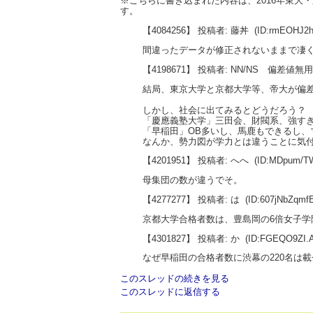
※こちらに書き込まれた内容は、2016年東
す。
【4084256】 投稿者: 藤丼
(ID:rmEOHJ2
間違ったデータが修正されないままで凄
【4198671】 投稿者: NN/NS 偏差値無
結局、東京大学と京都大学等、帝大が偏
しかし、社会に出てみるとどうだろう？
「慶應義塾大学」三田会、財閥系、強す
「早稲田」OB多いし、馬鹿もできるし、
なんか、勢力図が学力とは違うことに気
【4201951】 投稿者: へへ
(ID:MDpum/T
母集団の数が違うでそ。
【4277277】 投稿者: は
(ID:607jNbZqm
京都大学合格者数は、豊島岡の6倍女子学
【4301827】 投稿者: か
(ID:FGEQO9ZI.
なぜ早稲田の合格者数に渋幕の220名は
このスレッドの続きを見る
このスレッドに返信する