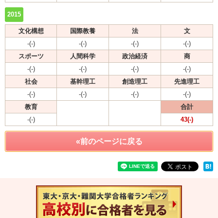
2015
文化構想
国際教養
法
文
-(-)
-(-)
-(-)
-(-)
スポーツ
人間科学
政治経済
商
-(-)
-(-)
-(-)
-(-)
社会
基幹理工
創造理工
先進理工
-(-)
-(-)
-(-)
-(-)
教育
合計
-(-)
43(-)
«前のページに戻る
速報！20