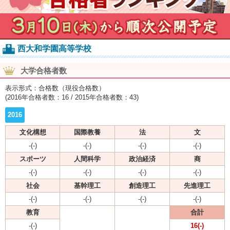
西大和学園高等学校
大学合格者数
表示形式：合格数（現役合格数）
(2016年合格者数：16 / 2015年合格者数：43)
2016
文化構想
国際教養
法
文
-(-)
-(-)
-(-)
-(-)
スポーツ
人間科学
政治経済
商
-(-)
-(-)
-(-)
-(-)
社会
基幹理工
創造理工
先進理工
-(-)
-(-)
-(-)
-(-)
教育
合計
-(-)
16(-)