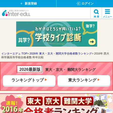
新規登録
ログイン
イ
検 索
メニュー
ン
閉
検索
タ
じ
ー
る
エ
デ
ュ・
ド
インターエデュ TOP
2026年 東大・京大・難関大学合格者数ランキング
2016年 西大
和学園高等学校合格者数 昨年比較
ッ
ト
コ
2026最新版
東大・京大・ 難関大ランキング
ム
ランキングトップ
東大ランキング