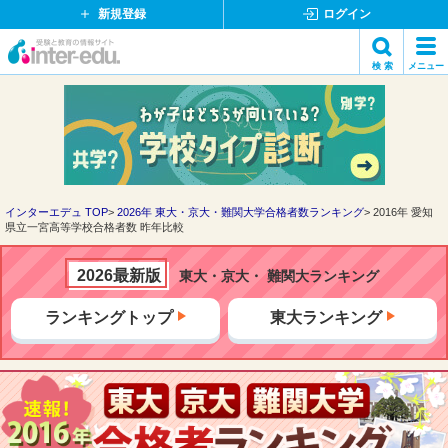
新規登録
ログイン
イ
検 索
メニュー
ン
閉
検索
タ
じ
ー
る
エ
デ
ュ・
ド
インターエデュ TOP
2026年 東大・京大・難関大学合格者数ランキング
2016年 愛知
県立一宮高等学校合格者数 昨年比較
ッ
ト
コ
2026最新版
東大・京大・ 難関大ランキング
ム
ランキングトップ
東大ランキング