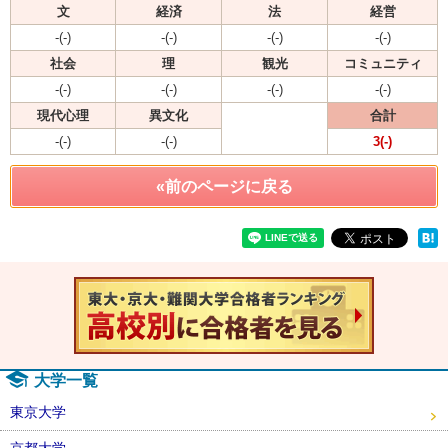
文
経済
法
経営
-(-)
-(-)
-(-)
-(-)
社会
理
観光
コミュニティ
-(-)
-(-)
-(-)
-(-)
現代心理
異文化
合計
-(-)
-(-)
3(-)
«前のページに戻る
速報！20
大学一覧
東京大学
京都大学