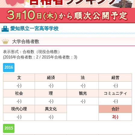
愛知県立一宮高等学校
大学合格者数
表示形式：合格数（現役合格数）
(2016年合格者数：2 / 2015年合格者数：3)
2016
文
経済
法
経営
-(-)
-(-)
-(-)
-(-)
社会
理
観光
コミュニティ
-(-)
-(-)
-(-)
-(-)
現代心理
異文化
合計
-(-)
-(-)
2(-)
2015