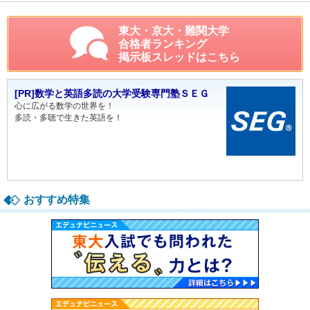
東大・京大・難関大学
合格者ランキング
掲示板スレッドはこちら
[PR]数学と英語多読の大学受験専門塾ＳＥＧ
心に広がる数学の世界を！
多読・多聴で生きた英語を！
おすすめ特集