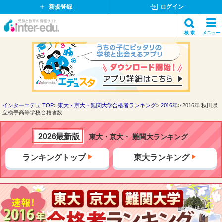
新規登録
ログイン
イ
検 索
メニュー
ン
閉
検索
タ
じ
ー
る
エ
デ
ュ・
ド
インターエデュ TOP
東大・京大・難関大学合格者ランキング
2016年
2016年 秋田県
立横手高等学校合格者数
ッ
ト
コ
2026最新版
東大・京大・ 難関大ランキング
ム
ランキングトップ
東大ランキング