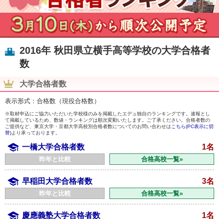
2016年 秋田県立横手高等学校の大学合格者
数
大学合格者数
表示形式：合格数（現役合格数）
※取材申込にご協力いただいた学校様のみを掲載したエデュ独自のランキングです。速報とし
て掲載しているため、数値・ランキングは順次変動いたします。ご了承ください。合格者数の
ご提供など、東京大学・京都大学高校別合格者数についてのお問い合わせは
こちら(PC表示に切
替)
より承っております。
一橋大学合格者数
1名
昨年と比較
合格高校一覧»
早稲田大学合格者数
3名
昨年と比較
合格高校一覧»
慶應義塾大学合格者数
1名