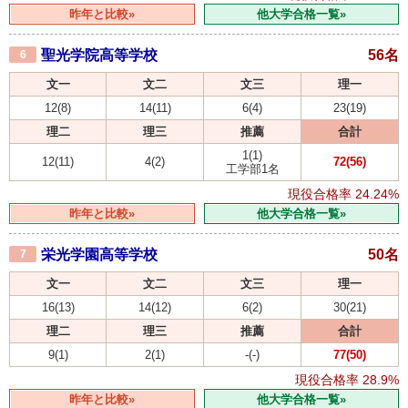
昨年と比較»
他大学合格一覧»
聖光学院高等学校
56名
6
文一
文二
文三
理一
12(8)
14(11)
6(4)
23(19)
理二
理三
推薦
合計
1(1)
12(11)
4(2)
72(56)
工学部1名
現役合格率
24.24%
昨年と比較»
他大学合格一覧»
栄光学園高等学校
50名
7
文一
文二
文三
理一
16(13)
14(12)
6(2)
30(21)
理二
理三
推薦
合計
9(1)
2(1)
-(-)
77(50)
現役合格率
28.9%
昨年と比較»
他大学合格一覧»