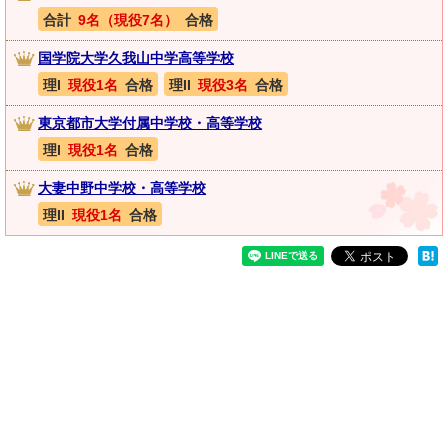
合計
9名（現役7名）
合格
国学院大学久我山中学高等学校
理I
現役1名
合格
理II
現役3名
合格
東京都市大学付属中学校・高等学校
理I
現役1名
合格
大妻中野中学校・高等学校
理II
現役1名
合格