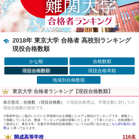
2018年 東京大学 合格者 高校別ランキング
現役合格数順
かな順
合格数順
現役合格数順
現役合格率順
地域別合格数順
東京大学 合格者ランキング【現役合格数順】
表示形式：合格数 （現役合格数）
※現役合格率は、卒業生数に対しての
現役合格数の割合です。
※取材申込にご協力いただいた学校様のみを掲載したエデュ独自のランキングです。速報とし
て掲載しているため、数値・ランキングは順次変動いたします。ご了承ください。合格者数の
ご提供など、東京大学・京都大学高校別合格者数についてのお問い合わせは
こちら(PC表示に切
替)
より承っております。
開成高等学校
116名