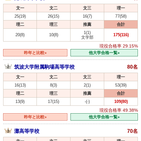
文一
文二
文三
理一
25(19)
26(15)
16(7)
77(58)
理二
理三
推薦
合計
1(1)
20(8)
10(8)
175(116)
文学部
現役合格率
29.15%
昨年と比較»
他大学合格一覧»
筑波大学附属駒場高等学校
80名
文一
文二
文三
理一
16(13)
8(3)
2(1)
53(39)
理二
理三
推薦
合計
13(9)
17(15)
-(-)
109(80)
現役合格率
49.38%
昨年と比較»
他大学合格一覧»
灘高等学校
70名