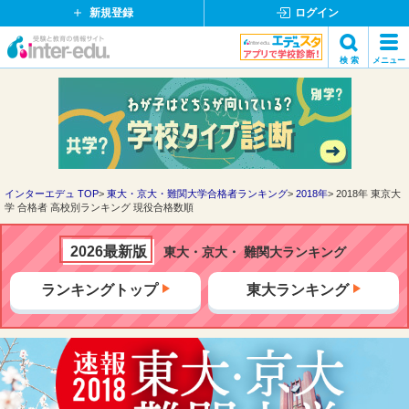
新規登録
ログイン
イ
検 索
メニュー
ン
閉
検索
タ
じ
ー
る
エ
デ
ュ・
ド
インターエデュ TOP
東大・京大・難関大学合格者ランキング
2018年
2018年 東京大
学 合格者 高校別ランキング 現役合格数順
ッ
ト
コ
2026最新版
東大・京大・ 難関大ランキング
ム
ランキングトップ
東大ランキング