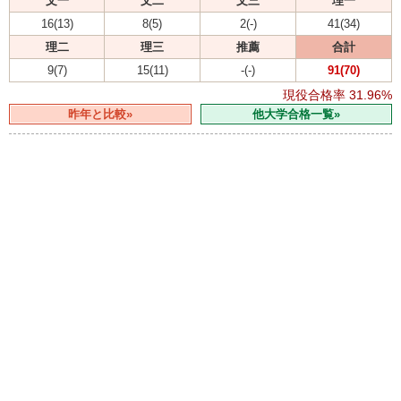
文一
文二
文三
理一
16(13)
8(5)
2(-)
41(34)
理二
理三
推薦
合計
9(7)
15(11)
-(-)
91(70)
現役合格率
31.96%
昨年と比較»
他大学合格一覧»