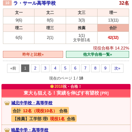
ラ・サール高等学校
32名
10
文一
文二
文三
理一
9(6)
8(5)
3(3)
13(11)
理二
理三
推薦
合計
1(1)
6(5)
2(1)
42(32)
文学部1名
現役合格率
14.22%
昨年と比較»
他大学合格一覧»
«前
1
2
3
4
5
6
7
8
9
次»
現在のページ 1 /
18
2018
祝・合格！
東大も狙える！実績を伸ばす有望校
[PR]
城北中学校・高等学校
合計
12名（現役10名）
合格
【推薦】工学部 理I
現役1名
合格
暁星中学・高等学校