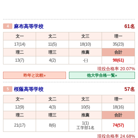
麻布高等学校
61名
4
文一
文二
文三
理一
17(14)
11(5)
18(10)
35(23)
理二
理三
推薦
合計
13(7)
4(2)
-(-)
98(61)
現役合格率
20.07%
昨年と比較»
他大学合格一覧»
桜蔭高等学校
57名
5
文一
文二
文三
理一
12(9)
4(3)
10(5)
18(16)
理二
理三
推薦
合計
1(1)
21(17)
8(6)
74(57)
工学部1名
現役合格率
24.68%