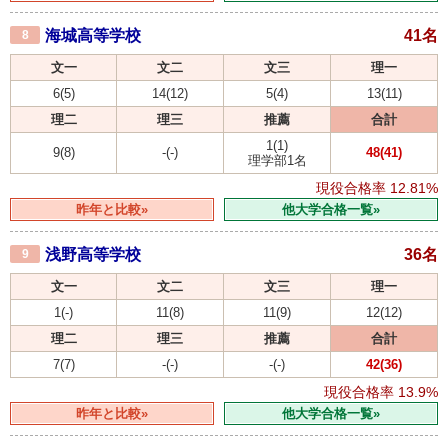
海城高等学校
41名
8
文一
文二
文三
理一
6(5)
14(12)
5(4)
13(11)
理二
理三
推薦
合計
1(1)
9(8)
-(-)
48(41)
理学部1名
現役合格率
12.81%
昨年と比較»
他大学合格一覧»
浅野高等学校
36名
9
文一
文二
文三
理一
1(-)
11(8)
11(9)
12(12)
理二
理三
推薦
合計
7(7)
-(-)
-(-)
42(36)
現役合格率
13.9%
昨年と比較»
他大学合格一覧»