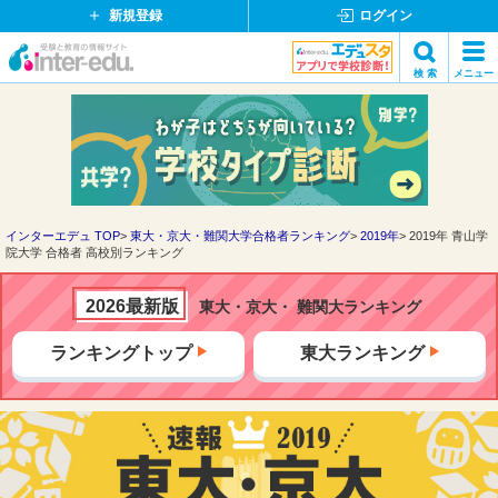
新規登録
ログイン
イ
検 索
メニュー
ン
閉
検索
タ
じ
ー
る
エ
デ
ュ・
ド
インターエデュ TOP
東大・京大・難関大学合格者ランキング
2019年
2019年 青山学
院大学 合格者 高校別ランキング
ッ
ト
コ
2026最新版
東大・京大・ 難関大ランキング
ム
ランキングトップ
東大ランキング