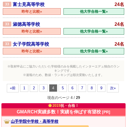
富士見高等学校
24名
33
昨年と比較»
他大学合格一覧»
淑徳高等学校
24名
33
昨年と比較»
他大学合格一覧»
女子学院高等学校
24名
33
昨年と比較»
他大学合格一覧»
※取材申込にご協力いただいた学校様のみを掲載したインターエデュ独自のラン
キングです。
※速報のため、数値・ランキングは順次変動いたします。
«前
1
2
3
4
5
6
7
8
9
次»
現在のページ 4 /
29
2019
祝・合格！
GMARCH実績多数！実績を伸ばす有望校
[PR]
山手学院中学校・高等学校