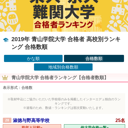
2019年 青山学院大学 合格者 高校別ランキ
ング 合格数順
かな順
合格数順
地域別合格数順
青山学院大学 合格者ランキング【合格者数順】
表示形式：合格数
※取材申込にご協力いただいた学校様のみを掲載したインターエデュ独自のラン
キングです。
※速報のため、数値・ランキングは順次変動いたします。
淑徳与野高等学校
25名
28
昨年と比較»
他大学合格一覧»