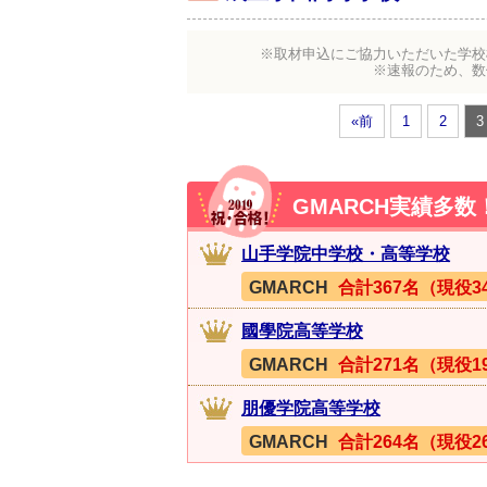
※取材申込にご協力いただいた学校
※速報のため、数
«前
1
2
3
GMARCH実績多
山手学院中学校・高等学校
GMARCH
合計367名（現役3
國學院高等学校
GMARCH
合計271名（現役1
朋優学院高等学校
GMARCH
合計264名（現役2