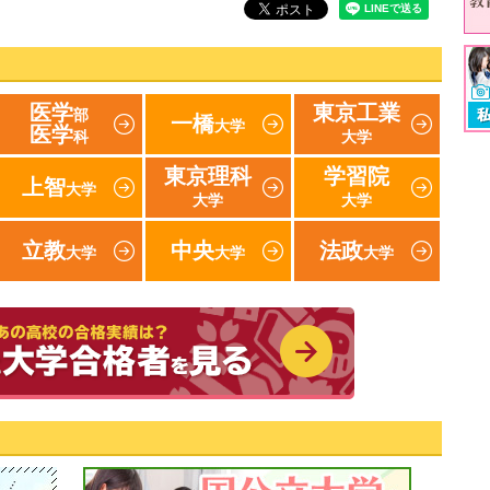
医学
東京工業
部
一橋
大学
医学
科
大学
東京理科
学習院
上智
大学
大学
大学
立教
中央
法政
大学
大学
大学
速報！2019年 東