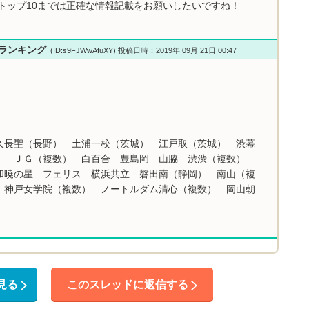
トップ10までは正確な情報記載をお願いしたいですね！
校ランキング
(ID:s9FJWwAfuXY) 投稿日時：2019年 09月 21日 00:47
久長聖（長野） 土浦一校（茨城） 江戸取（茨城） 渋幕
） ＪＧ（複数） 白百合 豊島岡 山脇 渋渋（複数）
和暁の星 フェリス 横浜共立 磐田南（静岡） 南山（複
 神戸女学院（複数） ノートルダム清心（複数） 岡山朝
見る
このスレッドに返信する