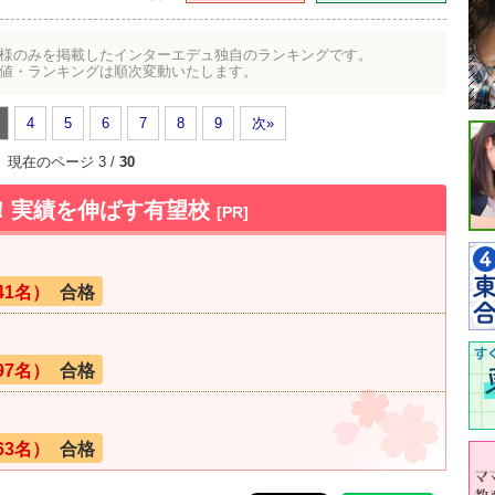
様のみを掲載したインターエデュ独自のランキングです。
値・ランキングは順次変動いたします。
4
5
6
7
8
9
次»
現在のページ 3 /
30
数！実績を伸ばす有望校
[PR]
41名）
合格
97名）
合格
63名）
合格