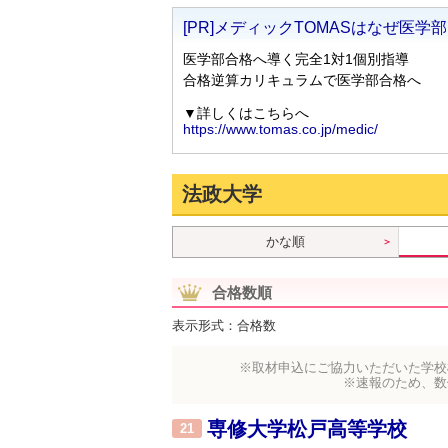
法政大学
かな順
合格数順
表示形式：合格数
※取材申込にご協力いただいた学校
※速報のため、数
専修大学松戸高等学校
21