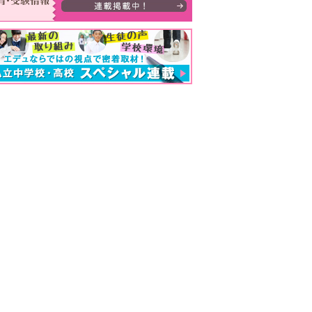
大・京大・難関大学合格者ランキング あの高校の実績は？ 掲載高校一覧を見る