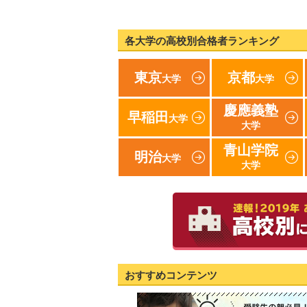
各大学の高校別合格者ランキング
東京
京都
大学
大学
慶應義塾
早稲田
大学
大学
青山学院
明治
大学
大学
おすすめコンテンツ