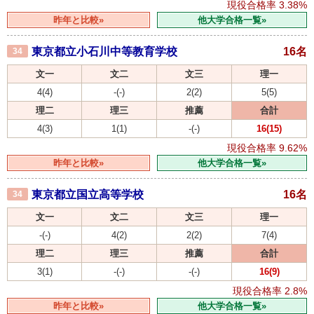
現役合格率
3.38%
昨年と比較»
他大学合格一覧»
東京都立小石川中等教育学校
16名
34
文一
文二
文三
理一
4(4)
-(-)
2(2)
5(5)
理二
理三
推薦
合計
4(3)
1(1)
-(-)
16(15)
現役合格率
9.62%
昨年と比較»
他大学合格一覧»
東京都立国立高等学校
16名
34
文一
文二
文三
理一
-(-)
4(2)
2(2)
7(4)
理二
理三
推薦
合計
3(1)
-(-)
-(-)
16(9)
現役合格率
2.8%
昨年と比較»
他大学合格一覧»