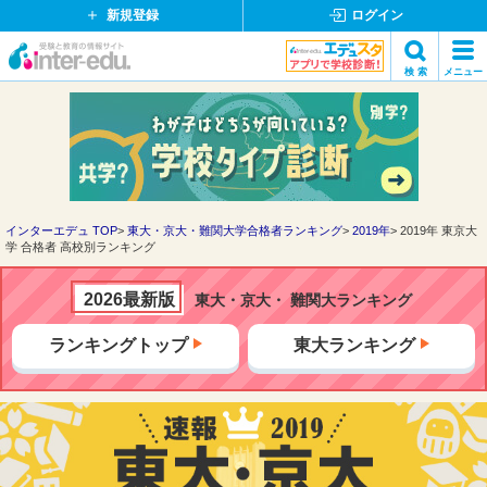
新規登録
ログイン
イ
検 索
メニュー
ン
閉
検索
タ
じ
ー
る
エ
デ
ュ・
ド
インターエデュ TOP
東大・京大・難関大学合格者ランキング
2019年
2019年 東京大
学 合格者 高校別ランキング
ッ
ト
コ
2026最新版
東大・京大・ 難関大ランキング
ム
ランキングトップ
東大ランキング