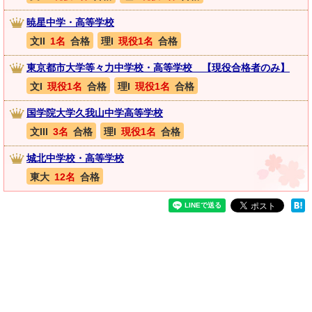
暁星中学・高等学校
文II
1名
合格
理I
現役1名
合格
東京都市大学等々力中学校・高等学校 【現役合格者のみ】
文I
現役1名
合格
理I
現役1名
合格
国学院大学久我山中学高等学校
文III
3名
合格
理I
現役1名
合格
城北中学校・高等学校
東大
12名
合格