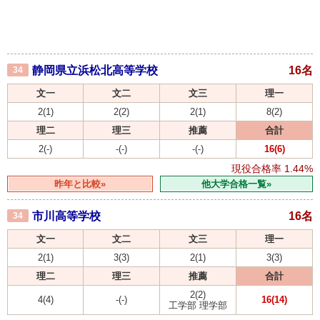
静岡県立浜松北高等学校
16名
34
文一
文二
文三
理一
2(1)
2(2)
2(1)
8(2)
理二
理三
推薦
合計
2(-)
-(-)
-(-)
16(6)
現役合格率
1.44%
昨年と比較»
他大学合格一覧»
市川高等学校
16名
34
文一
文二
文三
理一
2(1)
3(3)
2(1)
3(3)
理二
理三
推薦
合計
2(2)
4(4)
-(-)
16(14)
工学部 理学部