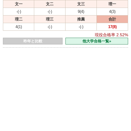
文一
文二
文三
理一
-(-)
-(-)
9(4)
4(3)
理二
理三
推薦
合計
4(1)
-(-)
-(-)
17(8)
現役合格率
2.52%
昨年と比較
他大学合格一覧»