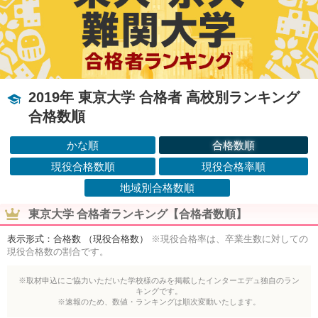
2019年 東京大学 合格者 高校別ランキング
合格数順
かな順
合格数順
現役合格数順
現役合格率順
地域別合格数順
東京大学 合格者ランキング【合格者数順】
表示形式：合格数 （現役合格数）
※現役合格率は、卒業生数に対しての
現役合格数の割合です。
※取材申込にご協力いただいた学校様のみを掲載したインターエデュ独自のラン
キングです。
※速報のため、数値・ランキングは順次変動いたします。