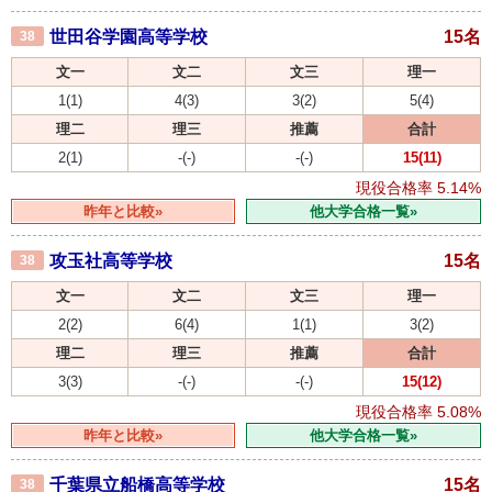
世田谷学園高等学校
15名
38
文一
文二
文三
理一
1(1)
4(3)
3(2)
5(4)
理二
理三
推薦
合計
2(1)
-(-)
-(-)
15(11)
現役合格率
5.14%
昨年と比較»
他大学合格一覧»
攻玉社高等学校
15名
38
文一
文二
文三
理一
2(2)
6(4)
1(1)
3(2)
理二
理三
推薦
合計
3(3)
-(-)
-(-)
15(12)
現役合格率
5.08%
昨年と比較»
他大学合格一覧»
千葉県立船橋高等学校
15名
38