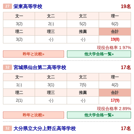
栄東高等学校
19名
27
文一
文二
文三
理一
3(2)
2(-)
5(2)
6(2)
理二
理三
推薦
合計
3(2)
-(-)
-(-)
19(8)
現役合格率
1.97%
昨年と比較»
他大学合格一覧»
宮城県仙台第二高等学校
17名
32
文一
文二
文三
理一
1(-)
3(1)
7(5)
4(2)
理二
理三
推薦
合計
2(1)
-(-)
-(-)
17(9)
現役合格率
2.89%
昨年と比較»
他大学合格一覧»
大分県立大分上野丘高等学校
17名
32