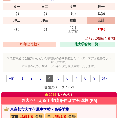
文一
文二
文三
理一
-(-)
-(-)
1(-)
11(5)
理二
理三
推薦
合計
1(1)
2(-)
-(-)
15(6)
工学部
現役合格率
1.67%
昨年と比較»
他大学合格一覧»
※取材申込にご協力いただいた学校様のみを掲載したインターエデュ独自のラン
キングです。
※速報のため、数値・ランキングは順次変動いたします。
«前
1
2
3
4
5
6
7
8
9
次»
現在のページ 4 /
22
2019
祝・合格！
東大も狙える！実績を伸ばす有望校
[PR]
東京都市大学付属中学校・高等学校
文III
現役1名
合格
理I
現役1名
合格