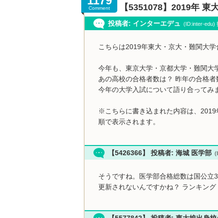
1179
【5351078】2019
Comment
投稿者: インターエデュ
(ID:inter-ed
こちらは2019年東大・京大・難関大
今年も、東京大学・京都大学・難関大
あの高校の合格者数は？ 昨年の合格者
今年の大学入試について語り合ってみ
※こちらに書き込まれた内容は、201
順で表示されます。
【5426366】 投稿者: 海城 医学部
(I
そうですね。医学部合格総数は国公立35
更新されないんですかね？ ランキング
【5577842】 投稿者: 東大娘出身