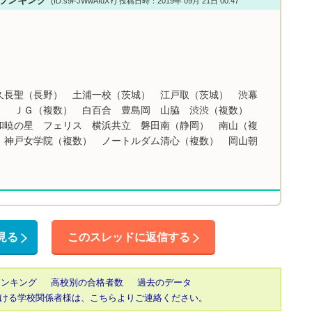
(ID:s9FJWwAfuXY) 投稿日時：2019年 09月 21日 00:47
久長聖（長野） 土浦一校（茨城） 江戸取（茨城） 渋幕
） ＪＧ（複数） 白百合 豊島岡 山脇 渋渋（複数）
和暁の星 フェリス 横浜共立 磐田南（静岡） 南山（複
 神戸女学院（複数） ノートルダム清心（複数） 岡山朝
見る
このスレッドに返信する
ランキング
高校別の合格者数
過去のデータ
ける学校関係者様は、こちらよりご連絡ください。