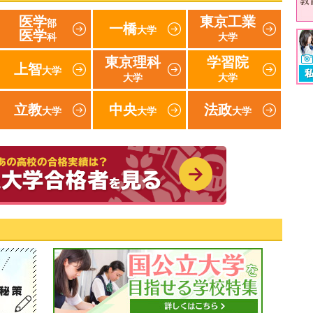
医学
東京工業
部
一橋
大学
医学
科
大学
東京理科
学習院
上智
大学
大学
大学
立教
中央
法政
大学
大学
大学
速報！2019年 東