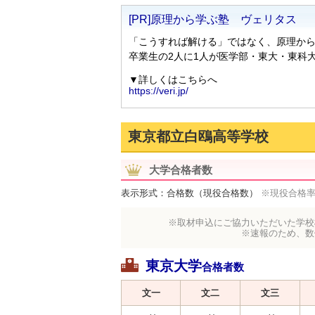
東京都立白鴎高等学校
大学合格者数
表示形式：合格数（現役合格数）
※現役合格
※取材申込にご協力いただいた学校
※速報のため、数
東京大学
合格者数
文一
文二
文三