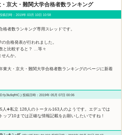
年 東大・京大・難関大学合格者数ランキング
u) 投稿日時：2019年 03月 10日 10:58
学合格者数ランキング専用スレッドです。
学の合格発表が行われました。
数と比較すると？ …等々
ませんか。
9年東大・京大・難関大学合格者数ランキングのページに新着
D:fy3lu9qfHC.) 投稿日時：2019年 05月 07日 00:06
人➕私立 128人のトータル163人のようです。エデュでは
トップ10までは正確な情報記載をお願いしたいですね！
校ランキング