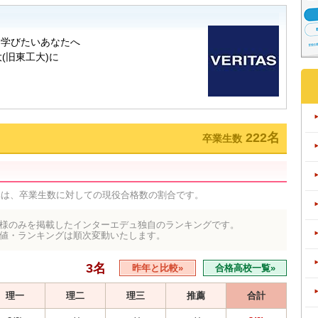
222名
卒業生数
率は、卒業生数に対しての現役合格数の割合です。
様のみを掲載したインターエデュ独自のランキングです。
値・ランキングは順次変動いたします。
3名
昨年と比較»
合格高校一覧»
理一
理二
理三
推薦
合計