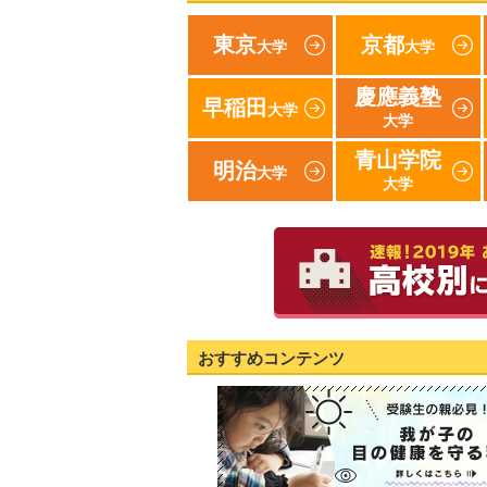
東京
京都
大学
大学
慶應義塾
早稲田
大学
大学
青山学院
明治
大学
大学
おすすめコンテンツ