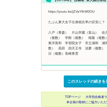
https://youtu.be/jZVaY8rW0OU
たぶん東大女子出身校比率の目安に？
八戸（青森） 片山学園（富山） 佐
（複数） 学附（複数） 桜蔭（複数
東洋英和 学習院女子 市立浦和 浦
数） 高田 四天王寺 須磨（複数）
日（複数）長崎青雲
このスレッドの続きを
TOPページ
大学別合格者
本企画の取材にご協力いただ