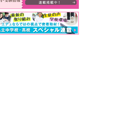
大・京大・難関大学合格者ランキング あの高校の実績は？ 掲載高校一覧を見る