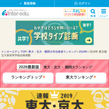
新規登録
ログイン
イ
検 索
メニュー
ン
閉
検索
タ
じ
ー
る
エ
デ
ュ・
ド
インターエデュ TOP
東大・京大・難関大学合格者ランキング
2019年
2019年 東京都
立大泉高等学校合格者数
ッ
ト
コ
2026最新版
東大・京大・ 難関大ランキング
ム
ランキングトップ
東大ランキング