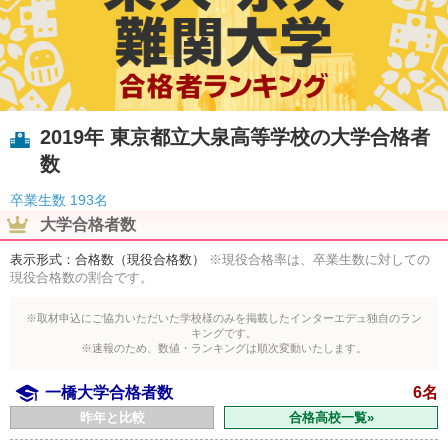
2019年 東京都立大泉高等学校の大学合格者
数
卒業生数
193名
大学合格者数
表示形式：合格数（現役合格数）
※現役合格率は、卒業生数に対しての
現役合格数の割合です。
※取材申込にご協力いただいた学校様のみを掲載したインターエデュ独自のラン
キングです。
※速報のため、数値・ランキングは順次変動いたします。
一橋大学合格者数
6名
昨年と比較
合格高校一覧»