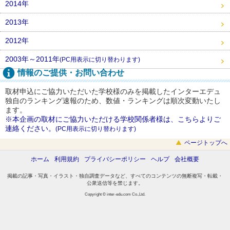
2014年
2013年
2012年
2003年～2011年
(PC用表示に切り替わります)
情報のご提供・お問い合わせ
取材申込にご協力いただいた学校様のみを掲載したインターエデュ
独自のランキング速報のため、数値・ランキングは順次変動いたし
ます。
※本企画の取材にご協力いただける学校関係者様は、こちらよりご
連絡ください。
(PC用表示に切り替わります)
ページトップへ
ホーム
利用規約
プライバシーポリシー
ヘルプ
会社概要
掲載の記事・写真・イラスト・独自調査データなど、すべてのコンテンツの無断複写・転載・
公衆送信等を禁じます。
Copyright © inter-edu.com Co.,Ltd.