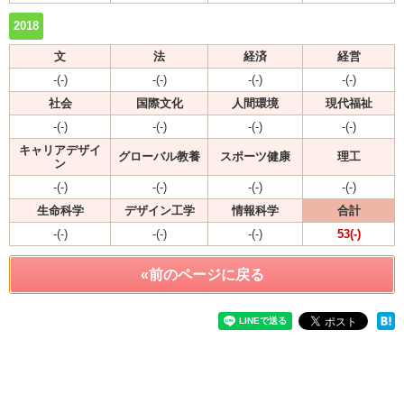
2018
文
法
経済
経営
-(-)
-(-)
-(-)
-(-)
社会
国際文化
人間環境
現代福祉
-(-)
-(-)
-(-)
-(-)
キャリアデザイ
グローバル教養
スポーツ健康
理工
ン
-(-)
-(-)
-(-)
-(-)
生命科学
デザイン工学
情報科学
合計
-(-)
-(-)
-(-)
53(-)
«前のページに戻る