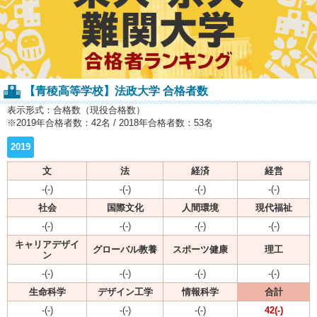
【青稜高等学校】法政大学 合格者数
表示形式：合格数（現役合格数）
※2019年合格者数：42名 / 2018年合格者数：53名
2019
文
法
経済
経営
-(-)
-(-)
-(-)
-(-)
社会
国際文化
人間環境
現代福祉
-(-)
-(-)
-(-)
-(-)
キャリアデザイ
グローバル教養
スポーツ健康
理工
ン
-(-)
-(-)
-(-)
-(-)
生命科学
デザイン工学
情報科学
合計
-(-)
-(-)
-(-)
42(-)