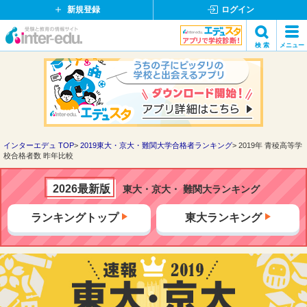
新規登録
ログイン
イ
検 索
メニュー
ン
閉
検索
タ
じ
ー
る
エ
デ
ュ・
ド
インターエデュ TOP
2019東大・京大・難関大学合格者ランキング
2019年 青稜高等学
校合格者数 昨年比較
ッ
ト
コ
2026最新版
東大・京大・ 難関大ランキング
ム
ランキングトップ
東大ランキング