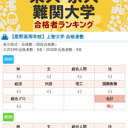
【星野高等学校】上智大学 合格者数
表示形式：合格数（現役合格数）
※2019年合格者数：8名 / 2018年合格者数：8名
2019
神
文
総合人間
法
-(-)
-(-)
-(-)
-(-)
経済
外語
理工
国際教養
-(-)
-(-)
-(-)
-(-)
総合グロ
合計
-(-)
8(-)
2018
神
文
総合人間
法