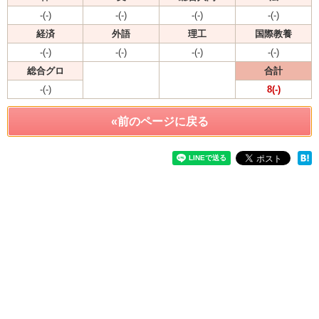
-(-)
-(-)
-(-)
-(-)
経済
外語
理工
国際教養
-(-)
-(-)
-(-)
-(-)
総合グロ
合計
-(-)
8(-)
«前のページに戻る