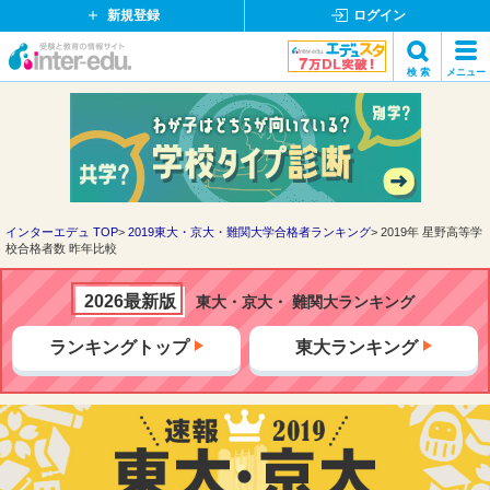
新規登録
ログイン
イ
検 索
メニュー
ン
閉
検索
タ
じ
ー
る
エ
デ
ュ・
ド
インターエデュ TOP
2019東大・京大・難関大学合格者ランキング
2019年 星野高等学
校合格者数 昨年比較
ッ
ト
コ
2026最新版
東大・京大・ 難関大ランキング
ム
ランキングトップ
東大ランキング