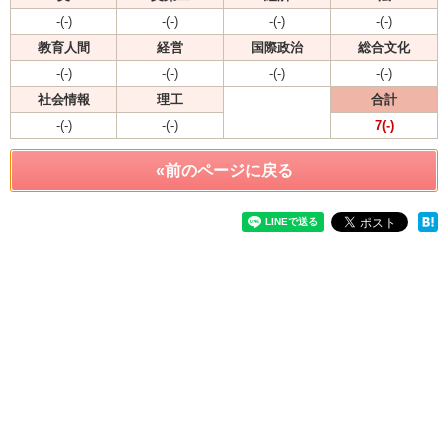
-(-)
-(-)
-(-)
-(-)
教育人間
経営
国際政治
総合文化
-(-)
-(-)
-(-)
-(-)
社会情報
理工
合計
-(-)
-(-)
7(-)
«前のページに戻る