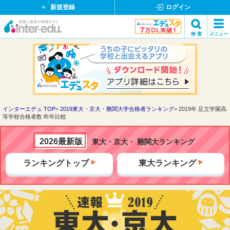
新規登録
ログイン
イ
検 索
メニュー
ン
閉
検索
タ
じ
ー
る
エ
デ
ュ・
ド
インターエデュ TOP
2019東大・京大・難関大学合格者ランキング
2019年 足立学園高
等学校合格者数 昨年比較
ッ
ト
コ
2026最新版
東大・京大・ 難関大ランキング
ム
ランキングトップ
東大ランキング