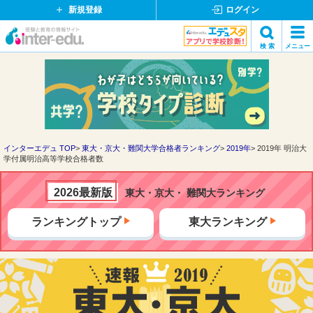
新規登録
ログイン
イ
検 索
メニュー
ン
閉
検索
タ
じ
ー
る
エ
デ
ュ・
ド
インターエデュ TOP
東大・京大・難関大学合格者ランキング
2019年
2019年 明治大
学付属明治高等学校合格者数
ッ
ト
コ
2026最新版
東大・京大・ 難関大ランキング
ム
ランキングトップ
東大ランキング