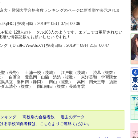
。
大・京大・難関大学合格者数ランキングのページに新着順で表示されま
3lu9qfHC.) 投稿日時：2019年 05月 07日 00:06
➕私立 128人のトータル163人のようです。エデュでは更新されない
は正確な情報記載をお願いしたいですね！
キング
(ID:s9FJWwAfuXY) 投稿日時：2019年 09月 21日 00:47
長聖（長野） 土浦一校（茨城） 江戸取（茨城） 渋幕（複数）
数） 白百合 豊島岡 山脇 渋渋（複数） 東洋英和 学習院女
横浜共立 磐田南（静岡） 南山（複数） 高田 四天王寺 須磨
ルダム清心（複数） 岡山朝日（複数）長崎青雲
ランキング
高校別の合格者数
過去のデータ
ける学校関係者様は、こちらよりご連絡ください。