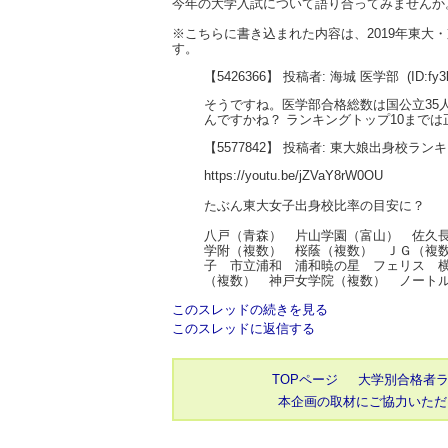
今年の大学入試について語り合ってみませんか
※こちらに書き込まれた内容は、2019年東
す。
【5426366】 投稿者: 海城 医学部
(ID:fy
そうですね。医学部合格総数は国公立35人
んですかね？ ランキングトップ10まで
【5577842】 投稿者: 東大娘出身校ラン
https://youtu.be/jZVaY8rW0OU
たぶん東大女子出身校比率の目安に？
八戸（青森） 片山学園（富山） 佐久
学附（複数） 桜蔭（複数） ＪＧ（複
子 市立浦和 浦和暁の星 フェリス 
（複数） 神戸女学院（複数） ノート
このスレッドの続きを見る
このスレッドに返信する
TOPページ
大学別合格者
本企画の取材にご協力いただ