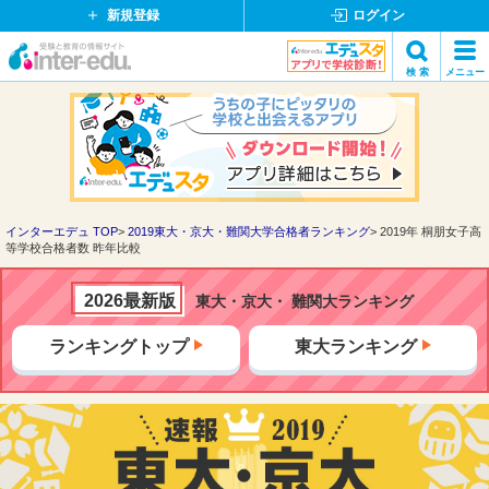
新規登録
ログイン
イ
検 索
メニュー
ン
閉
検索
タ
じ
ー
る
エ
デ
ュ・
ド
インターエデュ TOP
2019東大・京大・難関大学合格者ランキング
2019年 桐朋女子高
等学校合格者数 昨年比較
ッ
ト
コ
2026最新版
東大・京大・ 難関大ランキング
ム
ランキングトップ
東大ランキング