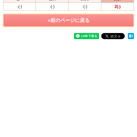
-(-)
-(-)
-(-)
2(-)
«前のページに戻る