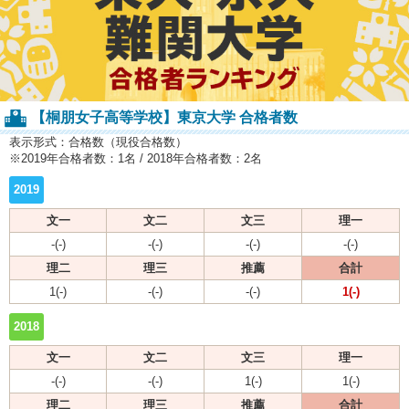
【桐朋女子高等学校】東京大学 合格者数
表示形式：合格数（現役合格数）
※2019年合格者数：1名 / 2018年合格者数：2名
2019
文一
文二
文三
理一
-(-)
-(-)
-(-)
-(-)
理二
理三
推薦
合計
1(-)
-(-)
-(-)
1(-)
2018
文一
文二
文三
理一
-(-)
-(-)
1(-)
1(-)
理二
理三
推薦
合計