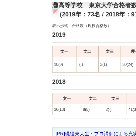
灘高等学校 東京大学合格者
(2019年：73名 / 2018年：9
表示形式：合格数（現役合格数）
2019
文一
文二
文三
理
10(9)
-(-)
3(1)
30(24)
2018
文一
文二
文三
16(13)
8(5)
2(-)
41(3