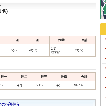
数
1名)
一
理二
理三
推薦
合計
1(1)
9(7)
20(17)
73(59)
理学部
理一
理二
理三
推薦
合計
4)
9(7)
15(11)
-(-)
91(70)