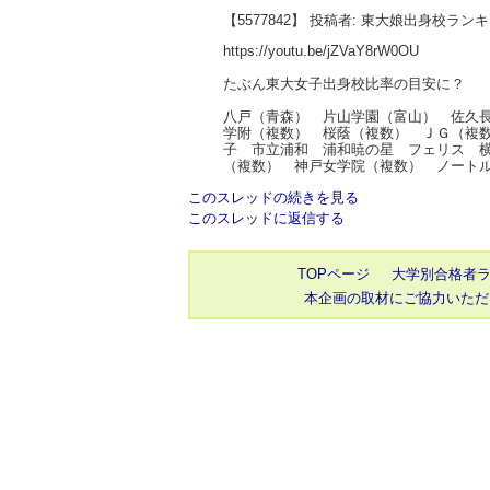
【5577842】 投稿者: 東大娘出身校ラン
https://youtu.be/jZVaY8rW0OU
たぶん東大女子出身校比率の目安に？
八戸（青森） 片山学園（富山） 佐久
学附（複数） 桜蔭（複数） ＪＧ（複
子 市立浦和 浦和暁の星 フェリス 
（複数） 神戸女学院（複数） ノート
このスレッドの続きを見る
このスレッドに返信する
TOPページ
大学別合格者
本企画の取材にご協力いただ