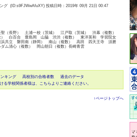
キング
(ID:s9FJWwAfuXY) 投稿日時：2019年 09月 21日 00:47
長聖（長野） 土浦一校（茨城） 江戸取（茨城） 渋幕（複数）
数） 白百合 豊島岡 山脇 渋渋（複数） 東洋英和 学習院女
横浜共立 磐田南（静岡） 南山（複数） 高田 四天王寺 須磨
ルダム清心（複数） 岡山朝日（複数）長崎青雲
ランキング
高校別の合格者数
過去のデータ
ける学校関係者様は、こちらよりご連絡ください。
↑ページトップへ