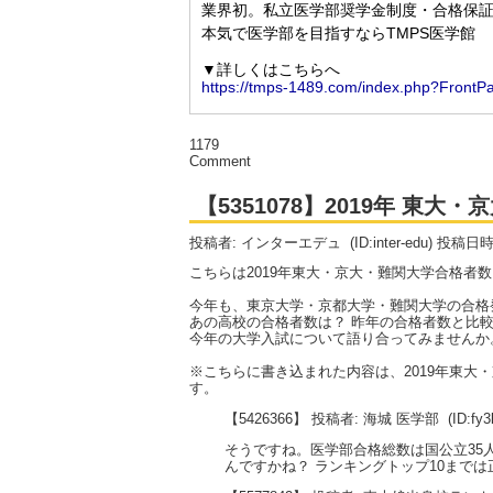
1179
Comment
【5351078】2019年 東
投稿者: インターエデュ
(ID:inter-edu) 投稿日
こちらは2019年東大・京大・難関大学合格者
今年も、東京大学・京都大学・難関大学の合格
あの高校の合格者数は？ 昨年の合格者数と比較
今年の大学入試について語り合ってみませんか
※こちらに書き込まれた内容は、2019年東
す。
【5426366】 投稿者: 海城 医学部
(ID:fy
そうですね。医学部合格総数は国公立35人
んですかね？ ランキングトップ10まで