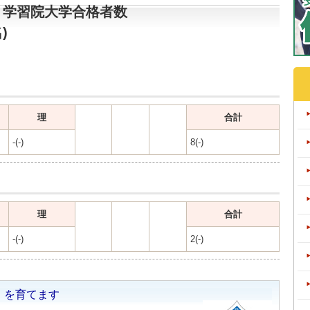
 学習院大学合格者数
)
理
合計
-(-)
8(-)
理
合計
-(-)
2(-)