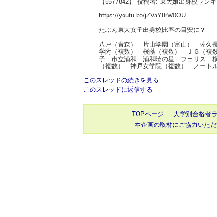
【5577842】 投稿者: 東大娘出身校ラン
https://youtu.be/jZVaY8rW0OU
たぶん東大女子出身校比率の目安に？
八戸（青森） 片山学園（富山） 佐久
学附（複数） 桜蔭（複数） ＪＧ（複
子 市立浦和 浦和暁の星 フェリス 
（複数） 神戸女学院（複数） ノート
このスレッドの続きを見る
このスレッドに返信する
TOPページ
大学別合格者
本企画の取材にご協力いただ