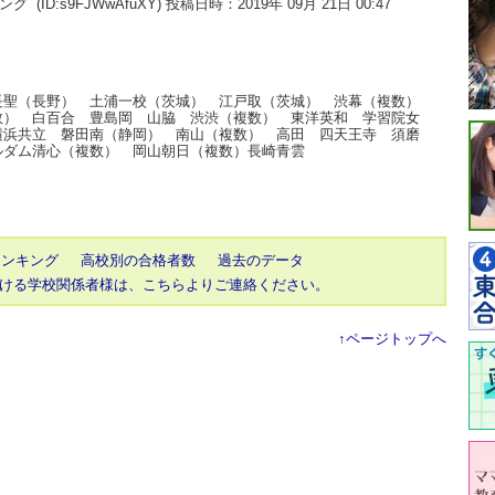
キング
(ID:s9FJWwAfuXY) 投稿日時：2019年 09月 21日 00:47
長聖（長野） 土浦一校（茨城） 江戸取（茨城） 渋幕（複数）
数） 白百合 豊島岡 山脇 渋渋（複数） 東洋英和 学習院女
横浜共立 磐田南（静岡） 南山（複数） 高田 四天王寺 須磨
ルダム清心（複数） 岡山朝日（複数）長崎青雲
ランキング
高校別の合格者数
過去のデータ
ける学校関係者様は、こちらよりご連絡ください。
↑ページトップへ