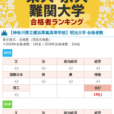
【神奈川県立横浜翠嵐高等学校】明治大学 合格者数
表示形式：合格数（現役合格数）
※2019年合格者数：145名 / 2018年合格者数：164名
2019
文
法
政治経済
経営
-(-)
-(-)
-(-)
-(-)
国際日本
商
農
情報
-(-)
-(-)
-(-)
-(-)
理工
合計
-(-)
145(-)
2018
文
法
政治経済
経営