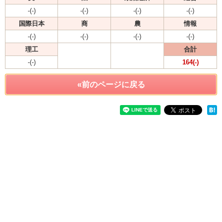
-(-)
-(-)
-(-)
-(-)
国際日本
商
農
情報
-(-)
-(-)
-(-)
-(-)
理工
合計
-(-)
164(-)
«前のページに戻る