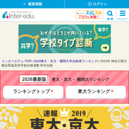
新規登録
ログイン
イ
検 索
メニュー
ン
閉
検索
タ
じ
ー
る
エ
デ
ュ・
ド
インターエデュ TOP
2019東大・京大・難関大学合格者ランキング
2019年 神奈川県立
横浜翠嵐高等学校合格者数 昨年比較
ッ
ト
コ
2026最新版
東大・京大・ 難関大ランキング
ム
ランキングトップ
東大ランキング