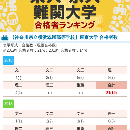
【神奈川県立横浜翠嵐高等学校】東京大学 合格者数
表示形式：合格数（現役合格数）
※2019年合格者数：21名 / 2018年合格者数：14名
2019
文一
文二
文三
理一
1(-)
3(1)
5(3)
8(7)
理二
理三
推薦
合計
4(4)
-(-)
-(-)
21(15)
2018
文一
文二
文三
理一
1(1)
2(2)
1(1)
6(3)
理二
理三
推薦
合計