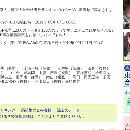
。
大・京大・難関大学合格者数ランキングのページに新着順で表示されま
3lu9qfHC.) 投稿日時：2019年 05月 07日 00:06
➕私立 128人のトータル163人のようです。エデュでは更新されない
は正確な情報記載をお願いしたいですね！
キング
(ID:s9FJWwAfuXY) 投稿日時：2019年 09月 21日 00:47
長聖（長野） 土浦一校（茨城） 江戸取（茨城） 渋幕（複数）
数） 白百合 豊島岡 山脇 渋渋（複数） 東洋英和 学習院女
横浜共立 磐田南（静岡） 南山（複数） 高田 四天王寺 須磨
ルダム清心（複数） 岡山朝日（複数）長崎青雲
ランキング
高校別の合格者数
過去のデータ
ける学校関係者様は、こちらよりご連絡ください。