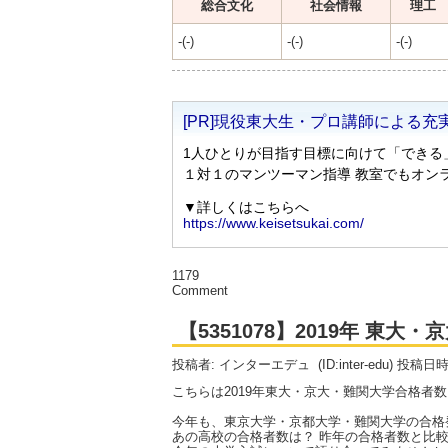
総合文化
社会情報
理工
-(-)
-(-)
-(-)
1179
Comment
【5351078】2019年 東
投稿者: インターエデュ
(ID:inter-edu) 投稿日
こちらは2019年東大・京大・難関大学合格者
今年も、東京大学・京都大学・難関大学の合格
あの高校の合格者数は？ 昨年の合格者数と比較