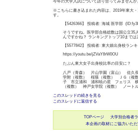
今年の大学入試について語り合ってみませんか
※こちらに書き込まれた内容は、2019年東
す。
【5426366】 投稿者: 海城 医学部
(ID:fy
そうですね。医学部合格総数は国公立35人
んですかね？ ランキングトップ10まで
【5577842】 投稿者: 東大娘出身校ラン
https://youtu.be/jZVaY8rW0OU
たぶん東大女子出身校比率の目安に？
八戸（青森） 片山学園（富山） 佐久
学附（複数） 桜蔭（複数） ＪＧ（複
子 市立浦和 浦和暁の星 フェリス 
（複数） 神戸女学院（複数） ノート
このスレッドの続きを見る
このスレッドに返信する
TOPページ
大学別合格者
本企画の取材にご協力いただ