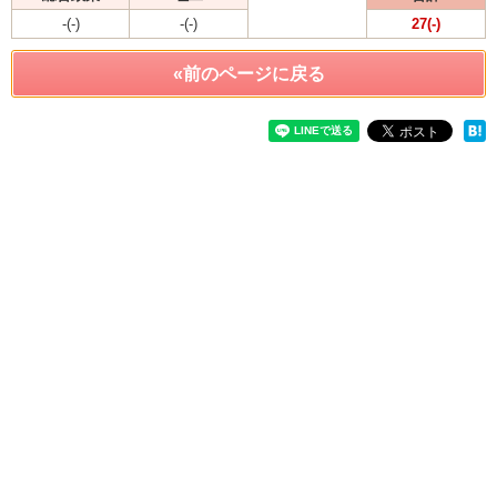
-(-)
-(-)
27(-)
«前のページに戻る