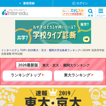
新規登録
ログイン
イ
検 索
メニュー
ン
閉
検索
タ
じ
ー
る
エ
デ
ュ・
ド
インターエデュ TOP
2019東大・京大・難関大学合格者ランキング
2019年 滝高等学校
合格者数 昨年比較
ッ
ト
コ
2026最新版
東大・京大・ 難関大ランキング
ム
ランキングトップ
東大ランキング