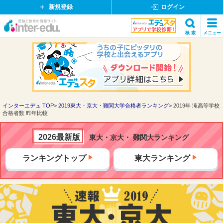
新規登録
ログイン
イ
検 索
メニュー
ン
閉
検索
タ
じ
ー
る
エ
デ
ュ・
ド
インターエデュ TOP
2019東大・京大・難関大学合格者ランキング
2019年 滝高等学校
合格者数 昨年比較
ッ
ト
コ
2026最新版
東大・京大・ 難関大ランキング
ム
ランキングトップ
東大ランキング