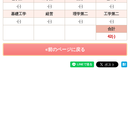
-(-)
-(-)
-(-)
-(-)
基礎工学
経営
理学第二
工学第二
-(-)
-(-)
-(-)
-(-)
合計
42(-)
«前のページに戻る