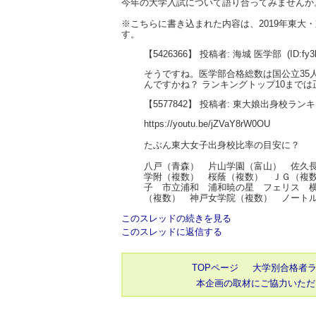
今年の大学入試について語り合ってみませんか
※こちらに書き込まれた内容は、2019年東
す。
【5426366】 投稿者: 海城 医学部
(ID:fy
そうですね。医学部合格総数は国公立35人
んですかね？ ランキングトップ10まで
【5577842】 投稿者: 東大娘出身校ラン
https://youtu.be/jZVaY8rW0OU
たぶん東大女子出身校比率の目安に？
八戸（青森） 片山学園（富山） 佐久
学附（複数） 桜蔭（複数） ＪＧ（複
子 市立浦和 浦和暁の星 フェリス 
（複数） 神戸女学院（複数） ノート
このスレッドの続きを見る
このスレッドに返信する
TOPページ
大学別合格者
本企画の取材にご協力いただ