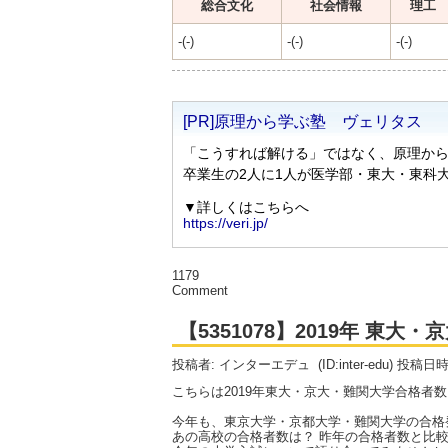
総合文化
社会情報
理工
-(-)
-(-)
-(-)
1179
Comment
【5351078】2019年 東
投稿者: インターエデュ
(ID:inter-edu) 投稿日
こちらは2019年東大・京大・難関大学合格者
今年も、東京大学・京都大学・難関大学の合格
あの高校の合格者数は？ 昨年の合格者数と比較