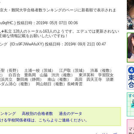
。
大・京大・難関大学合格者数ランキングのページに新着順で表示されま
3lu9qfHC.) 投稿日時：2019年 05月 07日 00:06
➕私立 128人のトータル163人のようです。エデュでは更新されない
は正確な情報記載をお願いしたいですね！
キング
(ID:s9FJWwAfuXY) 投稿日時：2019年 09月 21日 00:47
長聖（長野） 土浦一校（茨城） 江戸取（茨城） 渋幕（複数）
数） 白百合 豊島岡 山脇 渋渋（複数） 東洋英和 学習院女
横浜共立 磐田南（静岡） 南山（複数） 高田 四天王寺 須磨
ルダム清心（複数） 岡山朝日（複数）長崎青雲
ランキング
高校別の合格者数
過去のデータ
ける学校関係者様は、こちらよりご連絡ください。