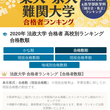
2020年 法政大学 合格者 高校別ランキング
合格数順
かな順
合格数順
現役合格数順
現役合格率順
地域別合格数順
法政大学 合格者ランキング【合格者数順】
表示形式：合格数（現役合格数）
※現役合格率は、卒業生数に対しての
現役合格数の割合です。
※取材申込にご協力いただいた学校様のみを掲載したインターエデュ独自のラン
キングです。
※掲載中の数値は、最終数値ではない可能性があります。数値・ランキングは順
次変動いたします。