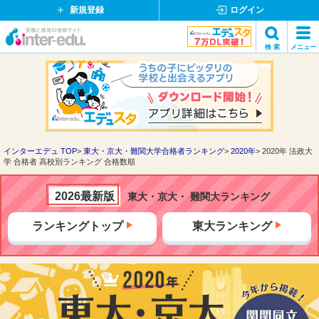
新規登録
ログイン
イ
検 索
メニュー
ン
閉
検索
タ
じ
ー
る
エ
デ
ュ・
ド
インターエデュ TOP
東大・京大・難関大学合格者ランキング
2020年
2020年 法政大
学 合格者 高校別ランキング 合格数順
ッ
ト
コ
2026最新版
東大・京大・ 難関大ランキング
ム
ランキングトップ
東大ランキング