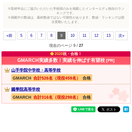
※取材申込にご協力いただいた学校様のみを掲載したインターエデュ独自のラン
キングです。
※掲載中の数値は、最終数値ではない可能性があります。数値・ランキングは順
次変動いたします。
«前
5
6
7
8
9
10
11
12
13
次»
現在のページ 9 /
27
2020
祝・合格！
GMARCH実績多数！実績を伸ばす有望校
[PR]
山手学院中学校・高等学校
GMARCH
合計526名（現役459名）
合格
國學院高等学校
GMARCH
合計316名（現役298名）
合格