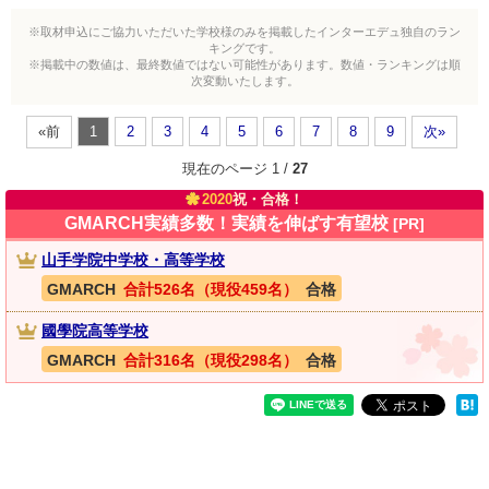
※取材申込にご協力いただいた学校様のみを掲載したインターエデュ独自のラン
キングです。
※掲載中の数値は、最終数値ではない可能性があります。数値・ランキングは順
次変動いたします。
«前
1
2
3
4
5
6
7
8
9
次»
現在のページ 1 /
27
2020
祝・合格！
GMARCH実績多数！実績を伸ばす有望校
[PR]
山手学院中学校・高等学校
GMARCH
合計526名（現役459名）
合格
國學院高等学校
GMARCH
合計316名（現役298名）
合格