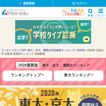
新規登録
ログイン
イ
検 索
メニュー
ン
閉
検索
タ
じ
ー
る
エ
デ
ュ・
ド
インターエデュ TOP
東大・京大・難関大学合格者ランキング
2020年
2020年 法政大
学 合格者 高校別ランキング 合格数順
ッ
ト
コ
2026最新版
東大・京大・ 難関大ランキング
ム
ランキングトップ
東大ランキング