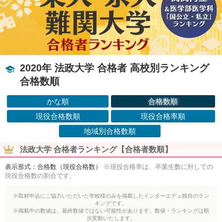
2020年 法政大学 合格者 高校別ランキング
合格数順
かな順
合格数順
現役合格数順
現役合格率順
地域別合格数順
法政大学 合格者ランキング【合格者数順】
表示形式：合格数（現役合格数）
※現役合格率は、卒業生数に対しての
現役合格数の割合です。
※取材申込にご協力いただいた学校様のみを掲載したインターエデュ独自のラン
キングです。
※掲載中の数値は、最終数値ではない可能性があります。数値・ランキングは順
次変動いたします。