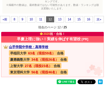
キングです。
※掲載中の数値は、最終数値ではない可能性があります。数値・ランキングは順
次変動いたします。
«前
8
9
10
11
12
13
14
15
16
次»
現在のページ 12 /
25
2020
祝・合格！
早慶上理に強い！実績を伸ばす有望校
[PR]
山手学院中学校・高等学校
早稲田大学
63名（現役59名）
合格
慶應義塾大学
34名（現役26名）
合格
上智大学
27名（現役23名）
合格
東京理科大学
56名（現役46名）
合格