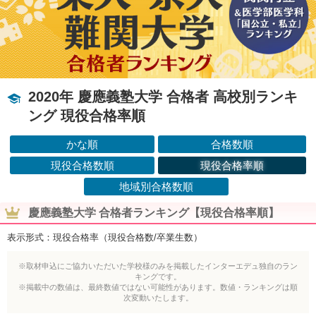
2020年 慶應義塾大学 合格者 高校別ランキ
ング 現役合格率順
かな順
合格数順
現役合格数順
現役合格率順
地域別合格数順
慶應義塾大学 合格者ランキング【現役合格率順】
表示形式：現役合格率（現役合格数/卒業生数）
※取材申込にご協力いただいた学校様のみを掲載したインターエデュ独自のラン
キングです。
※掲載中の数値は、最終数値ではない可能性があります。数値・ランキングは順
次変動いたします。