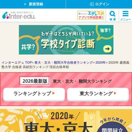
新規登録
ログイン
イ
検 索
メニュー
ン
閉
検索
タ
じ
ー
る
エ
デ
ュ・
ド
インターエデュ TOP
東大・京大・難関大学合格者ランキング
2020年
2020年 慶應義
塾大学 合格者 高校別ランキング 現役合格率順
ッ
ト
コ
2026最新版
東大・京大・ 難関大ランキング
ム
ランキングトップ
東大ランキング