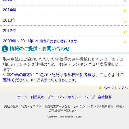
2014年
2013年
2012年
2003年～2011年
(PC用表示に切り替わります)
情報のご提供・お問い合わせ
取材申込にご協力いただいた学校様のみを掲載したインターエデュ
独自のランキング速報のため、数値・ランキングは順次変動いたし
ます。
※本企画の取材にご協力いただける学校関係者様は、こちらよりご
連絡ください。
(PC用表示に切り替わります)
ページトップへ
ホーム
利用規約
プライバシーポリシー
ヘルプ
会社概要
掲載の記事・写真・イラスト・独自調査データなど、すべてのコンテンツの無断複写・転載・
公衆送信等を禁じます。
Copyright © inter-edu.com Co.,Ltd.